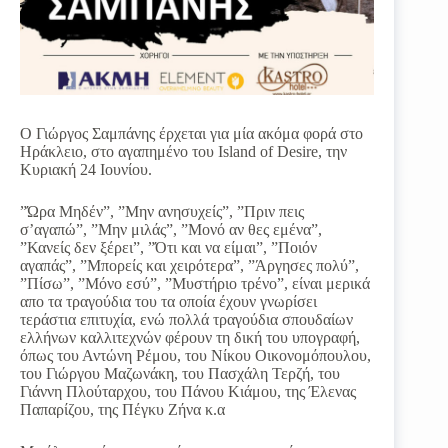
Ο Γιώργος Σαμπάνης έρχεται για μία ακόμα φορά στο
Ηράκλειο, στο αγαπημένο του Island of Desire, την
Κυριακή 24 Ιουνίου.
”Ώρα Μηδέν”, ”Μην ανησυχείς”, ”Πριν πεις
σ’αγαπώ”, ”Μην μιλάς”, ”Μονό αν θες εμένα”,
”Κανείς δεν ξέρει”, ”Ότι και να είμαι”, ”Ποιόν
αγαπάς”, ”Μπορείς και χειρότερα”, ”Άργησες πολύ”,
”Πίσω”, ”Μόνο εσύ”, ”Μυστήριο τρένο”, είναι μερικά
απο τα τραγούδια του τα οποία έχουν γνωρίσει
τεράστια επιτυχία, ενώ πολλά τραγούδια σπουδαίων
ελλήνων καλλιτεχνών φέρουν τη δική του υπογραφή,
όπως του Αντώνη Ρέμου, του Νίκου Οικονομόπουλου,
του Γιώργου Μαζωνάκη, του Πασχάλη Τερζή, του
Γιάννη Πλούταρχου, του Πάνου Κιάμου, της Έλενας
Παπαρίζου, της Πέγκυ Ζήνα κ.α