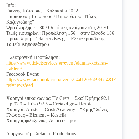
Info:
Γιάννης Κότσιρας – Καλοκαίρι 2022
Παρασκευή 15 Ιουλίου / Κηποθέατρο “Νίκος
Καζαντζάκης”
Ώρα έναρξης 21:30 / Οι πόρτες ανοίγουν στις 20:30
Τιμές εισιτηρίων: Προπώληση 15€ – στην Είσοδο 18€
Προπώληση: Ticketservises.gr – Ελευθερουδάκης –
Ταμεία Κηποθεάτρου
Ηλεκτρονική Προπώληση:
https://www.ticketservices.gr/event/giannis-kotsiras-
irakleio/
Facebook Event:
https://www.facebook.com/events/1441203669661481?
ref=newsfeed
Χορηγοί επικοινωνίας: Tv Creta – Σκαϊ Κρήτης 92.1 –
Up 92.9 – Πένα 92.5 – Creta24.gr – Πατρίς
Χορηγοί: Amstel – Cristi Academy – “Κρης” Ξένες
Γλώσσες – Element – Kastella
Χορηγός φιλοξενίας: Astoria Capsis
Διοργάνωση: Cretanart Productions