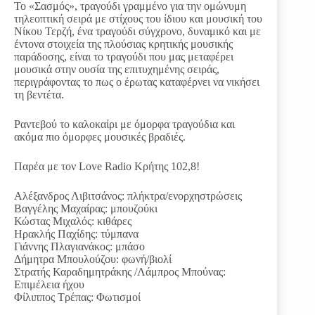
Το «Σασμός», τραγούδι γραμμένο για την ομώνυμη
τηλεοπτική σειρά με στίχους του ίδιου και μουσική του
Νίκου Τερζή, ένα τραγούδι σύγχρονο, δυναμικό και με
έντονα στοιχεία της πλούσιας κρητικής μουσικής
παράδοσης, είναι το τραγούδι που μας μεταφέρει
μουσικά στην ουσία της επιτυχημένης σειράς,
περιγράφοντας το πως ο έρωτας καταφέρνει να νικήσει
τη βεντέτα.
Ραντεβού το καλοκαίρι με όμορφα τραγούδια και
ακόμα πιο όμορφες μουσικές βραδιές.
Παρέα με τον Love Radio Κρήτης 102,8!
Αλέξανδρος Λιβιτσάνος: πλήκτρα/ενορχηστρώσεις
Βαγγέλης Μαχαίρας: μπουζούκι
Κώστας Μιχαλός: κιθάρες
Hρακλής Παχίδης: τύμπανα
Γιάννης Πλαγιανάκος: μπάσο
Δήμητρα Μπουλούζου: φωνή/βιολί
Στρατής Καραδημητράκης /Λάμπρος Μπούνας:
Επιμέλεια ήχου
Φίλιππος Τρέπας: Φωτισμοί