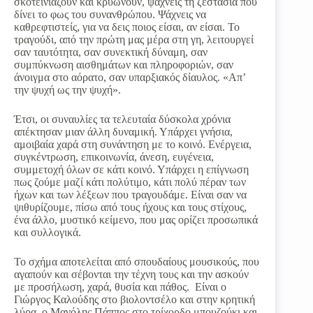
σκοτεινιάζουν και κρυώνουν, ψάχνεις τη ζεστασιά που
δίνει το φως του συνανθρώπου. Ψάχνεις να
καθρεφτιστείς, για να δεις ποιος είσαι, αν είσαι. Το
τραγούδι, από την πρώτη μας μέρα στη γη, λειτουργεί
σαν ταυτότητα, σαν συνεκτική δύναμη, σαν
συμπύκνωση αισθημάτων και πληροφοριών, σαν
άνοιγμα στο αόρατο, σαν υπαρξιακός δίαυλος. «Απ’
την ψυχή ως την ψυχή».
Έτσι, οι συναυλίες τα τελευταία δύσκολα χρόνια
απέκτησαν μιαν άλλη δυναμική. Υπάρχει γνήσια,
αμοιβαία χαρά στη συνάντηση με το κοινό. Ενέργεια,
συγκέντρωση, επικοινωνία, άνεση, ευγένεια,
συμμετοχή όλων σε κάτι κοινό. Υπάρχει η επίγνωση
πως ζούμε μαζί κάτι πολύτιμο, κάτι πολύ πέραν των
ήχων και των λέξεων που τραγουδάμε. Είναι σαν να
ψιθυρίζουμε, πίσω από τους ήχους και τους στίχους,
ένα άλλο, μυστικό κείμενο, που μας ορίζει προσωπικά
και συλλογικά.
Το σχήμα αποτελείται από σπουδαίους μουσικούς, που
αγαπούν και σέβονται την τέχνη τους και την ασκούν
με προσήλωση, χαρά, θυσία και πάθος. Είναι ο
Γιώργος Καλούδης στο βιολοντσέλο και στην κρητική
λύρα, ο Μανόλης Πάππος στο τρίχορδο μπουζούκι και