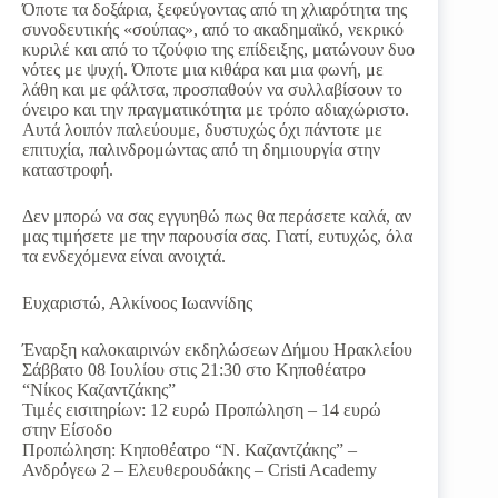
Όποτε τα δοξάρια, ξεφεύγοντας από τη χλιαρότητα της
συνοδευτικής «σούπας», από το ακαδημαϊκό, νεκρικό
κυριλέ και από το τζούφιο της επίδειξης, ματώνουν δυο
νότες με ψυχή. Όποτε μια κιθάρα και μια φωνή, με
λάθη και με φάλτσα, προσπαθούν να συλλαβίσουν το
όνειρο και την πραγματικότητα με τρόπο αδιαχώριστο.
Αυτά λοιπόν παλεύουμε, δυστυχώς όχι πάντοτε με
επιτυχία, παλινδρομώντας από τη δημιουργία στην
καταστροφή.
Δεν μπορώ να σας εγγυηθώ πως θα περάσετε καλά, αν
μας τιμήσετε με την παρουσία σας. Γιατί, ευτυχώς, όλα
τα ενδεχόμενα είναι ανοιχτά.
Ευχαριστώ, Αλκίνοος Ιωαννίδης
Έναρξη καλοκαιρινών εκδηλώσεων Δήμου Ηρακλείου
Σάββατο 08 Ιουλίου στις 21:30 στο Κηποθέατρο
“Νίκος Καζαντζάκης”
Τιμές εισιτηρίων: 12 ευρώ Προπώληση – 14 ευρώ
στην Είσοδο
Προπώληση: Κηποθέατρο “N. Καζαντζάκης” –
Ανδρόγεω 2 – Ελευθερουδάκης – Cristi Academy