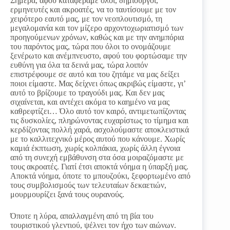
Σήμερα, αφού καταφέραμε όλοι, δημιουργοί,
ερμηνευτές και ακροατές, να το ταυτίσουμε με τον
χειρότερο εαυτό μας, με τον νεοπλουτισμό, τη
μεγαλομανία και τον μίζερο αρχοντοχωριατισμό των
προηγούμενων χρόνων, καθώς και με την ανημπόρια
του παρόντος μας, τώρα που όλοι το ονομάζουμε
ξενέρωτο και ανέμπνευστο, αφού του φορτώσαμε την
ευθύνη για όλα τα δεινά μας, τώρα λοιπόν
επιστρέφουμε σε αυτό και του ζητάμε να μας δείξει
ποιοι είμαστε. Μας δείχνει όπως ακριβώς είμαστε, γι’
αυτό το βρίζουμε το τραγούδι μας. Και δεν μας
σιχαίνεται, και αντέχει ακόμα το καημένο να μας
καθρεφτίζει… Όλο αυτό τον καιρό, αντιμετωπίζοντας
τις δυσκολίες, πληρώνοντας ευχαρίστως το τίμημα και
κερδίζοντας πολλή χαρά, ασχολούμαστε αποκλειστικά
με το καλλιτεχνικό μέρος αυτού που κάνουμε. Χωρίς
καμιά έκπτωση, χωρίς κολπάκια, χωρίς άλλη έγνοια
από τη συνεχή εμβάθυνση στα όσα μοιραζόμαστε με
τους ακροατές. Γιατί έτσι αποκτά νόημα η ύπαρξή μας.
Αποκτά νόημα, όποτε το μπουζούκι, ξεφορτωμένο από
τους συμβολισμούς των τελευταίων δεκαετιών,
μουρμουρίζει ξανά τους ουρανούς.
Όποτε η λύρα, απαλλαγμένη από τη βία του
τουριστικού γλεντιού, ψέλνει τον ήχο των αιώνων.