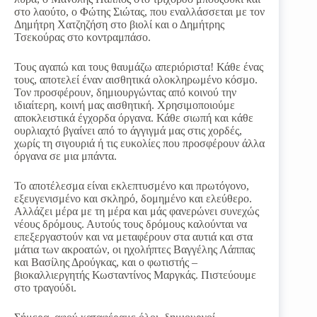
στο λαούτο, ο Φώτης Σιώτας, που εναλλάσσεται με τον
Δημήτρη Χατζηζήση στο βιολί και ο Δημήτρης
Τσεκούρας στο κοντραμπάσο.
Τους αγαπώ και τους θαυμάζω απεριόριστα! Κάθε ένας
τους, αποτελεί έναν αισθητικά ολοκληρωμένο κόσμο.
Τον προσφέρουν, δημιουργώντας από κοινού την
ιδιαίτερη, κοινή μας αισθητική. Χρησιμοποιούμε
αποκλειστικά έγχορδα όργανα. Κάθε σιωπή και κάθε
ουρλιαχτό βγαίνει από το άγγιγμά μας στις χορδές,
χωρίς τη σιγουριά ή τις ευκολίες που προσφέρουν άλλα
όργανα σε μια μπάντα.
Το αποτέλεσμα είναι εκλεπτυσμένο και πρωτόγονο,
εξευγενισμένο και σκληρό, δομημένο και ελεύθερο.
Αλλάζει μέρα με τη μέρα και μάς φανερώνει συνεχώς
νέους δρόμους. Αυτούς τους δρόμους καλούνται να
επεξεργαστούν και να μεταφέρουν στα αυτιά και στα
μάτια των ακροατών, οι ηχολήπτες Βαγγέλης Λάππας
και Βασίλης Δρούγκας, και ο φωτιστής –
βιοκαλλιεργητής Κωσταντίνος Μαργκάς. Πιστεύουμε
στο τραγούδι.