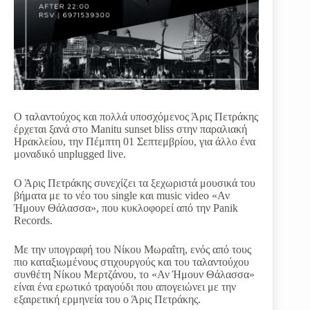
O ταλαντούχος και πολλά υποσχόμενος Άρις Πετράκης
έρχεται ξανά στο Manitu sunset bliss στην παραλιακή
Ηρακλείου, την Πέμπτη 01 Σεπτεμβρίου, για άλλο ένα
μοναδικό unplugged live.
Ο Άρις Πετράκης συνεχίζει τα ξεχωριστά μουσικά του
βήματα με το νέο του single και music video «Αν
Ήμουν Θάλασσα», που κυκλοφορεί από την Panik
Records.
Με την υπογραφή του Νίκου Μωραΐτη, ενός από τους
πιο καταξιωμένους στιχουργούς και του ταλαντούχου
συνθέτη Νίκου Μερτζάνου, το «Αν Ήμουν Θάλασσα»
είναι ένα ερωτικό τραγούδι που απογειώνει με την
εξαιρετική ερμηνεία του ο Άρις Πετράκης.