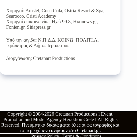
Χορηγοί: Amstel, Coca Cola, Ostria Resort & Spa,
Searocco, Cristi Academy
Χορηγοί επικοινωνίας: Ηχώ 99.8, Hxonews.gr,
Fonien.gr, Sitiapress.gr
Υπό την αιγίδα: Ν.Π.Δ.Δ. ΚΟΙΝΩ. ΠΟΛΙΤΙ.Α.
Ιεράπετρας & Δήμος Ιεράπετρας
Διοργάνωση: Cretanart Productions
Copyright © 2004-2026
Cretanart Productions l Event,
Promotion and Model Agency Heraklion Crete l
All Rights
Reserved.
Πνευματικά δικαιώματα: όλες οι φωτογραφίες και
το περιεχόμενο ανήκουν στο
Cretanart.gr
.
Privacy Policy
Terms & Conditions