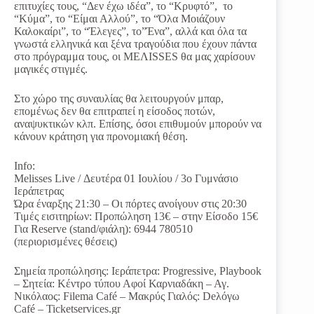
επιτυχίες τους, “Δεν έχω ιδέα”, το “Κρυφτό”, το
“Κύμα”, το “Είμαι Αλλού”, το “Όλα Μοιάζουν
Καλοκαίρι”, το “Έλεγες”, το”Ένα”, αλλά και όλα τα
γνωστά ελληνικά και ξένα τραγούδια που έχουν πάντα
στο πρόγραμμα τους, οι ΜΕΛΙSSES θα μας χαρίσουν
μαγικές στιγμές.
Στο χώρο της συναυλίας θα λειτουργούν μπαρ,
επομένως δεν θα επιτραπεί η είσοδος ποτών,
αναψυκτικών κλπ. Επίσης, όσοι επιθυμούν μπορούν να
κάνουν κράτηση για προνομιακή θέση.
Info:
Melisses Live / Δευτέρα 01 Ιουλίου / 3ο Γυμνάσιο
Ιεράπετρας
Ώρα έναρξης 21:30 – Οι πόρτες ανοίγουν στις 20:30
Τιμές εισιτηρίων: Προπώληση 13€ – στην Είσοδο 15€
Για Reserve (stand/φιάλη): 6944 780510
(περιορισμένες θέσεις)
Σημεία προπώλησης: Ιεράπετρα: Progressive, Playbook
– Σητεία: Κέντρο τύπου Αφοί Καρνιαδάκη – Αγ.
Νικόλαος: Filema Café – Μακρύς Γιαλός: Deλόγω
Café – Ticketservices.gr