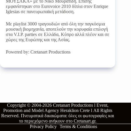
ΜΟΥΣΑΚΑ» με το Νίκο Μουρατίδη. Επίσης
εμφανίστηκαν στο Eurovoice 2010 δίπλα στον Enrique
Iglesias σε πανευρωπαϊκή μετάδοση.
Με playlist 3000 τραγουδιών από όλη την παγκόσμια
μουσική βιομηχανία, αποτελούν την κορυφαία επιλογή
στα V.I.P. parties σε Ελλάδα, Κύπρο αλλά πλέον και σε
χώρες της Ευρώπης και της Ασίας.
Powered by: Cretanart Productions
Copyright © 2004-2026
Cretanart Productions l Event,
Promotion and Model Agency Heraklion Crete l
All Rights
Reserved.
Πνευματικά δικαιώματα: όλες οι φωτογραφίες και
το περιεχόμενο ανήκουν στο
Cretanart.gr
.
Privacy Policy
Terms & Conditions