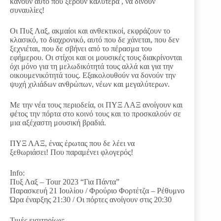
κάνουν αυτό που ξέρουν καλύτερα , να δίνουν
συναυλίες!
Οι Πυξ Λαξ, ακμαίοι και ανθεκτικοί, εκφράζουν το
κλασικό, το διαχρονικό, αυτό που δε χάνεται, που δεν
ξεχνιέται, που δε σβήνει από το πέρασμα του
εφήμερου. Οι στίχοι και οι μουσικές τους διακρίνονται
όχι μόνο για τη μελωδικότητά τους αλλά και για την
οικουμενικότητά τους. Εξακολουθούν να δονούν την
ψυχή χιλιάδων ανθρώπων, νέων και μεγαλύτερων.
Με την νέα τους περιοδεία, οι ΠΥΞ ΛΑΞ ανοίγουν και
φέτος την πόρτα στο κοινό τους και το προσκαλούν σε
μια αξέχαστη μουσική βραδιά.
ΠΥΞ ΛΑΞ, ένας έρωτας που δε λέει να
ξεθωριάσει! Που παραμένει φλογερός!
Info:
Πυξ Λαξ – Tour 2023 “Για Πάντα”
Παρασκευή 21 Ιουλίου / Φρούριο Φορτέτζα – Ρέθυμνο
Ώρα έναρξης 21:30 / Οι πόρτες ανοίγουν στις 20:30
Τιμές εισιτηρίων: