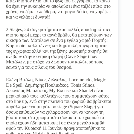
κάτω από τον ήλιο και το φως του φεγγαριού, το κοινό
θα έχει την ευκαιρία να απολαύσει ένα ταξίδι πίσω στο
χρόνο, να ζήσει ελεύθερα, να τραγουδήσει, να χορέψει
και να γελάσει δυνατά!
2 Stages, 24 συγκροτήματα και πολλές δραστηριότητες
από το πρωί μέχρι το αργά βράδυ, θα μετατρέψουν των
οικισμό των Ματάλων σε ένα μεγάλο χωριό Γιορτής!
Κορυφαίοι καλλιτέχνες και δημοφιλή συγκροτήματα
της εγχώριας αλλά και της ξένης μουσικής σκηνής θα
ανέβουν στην κεντρική σκηνή (Cave Stage) των
Ματάλων, με στόχο να δώσουν τον καλύτερό τους
εαυτό για τους φίλους του θεσμού.
Ελένη Βιτάλη, Νίκος Ζιώγαλας, Locomondo, Magic
De Spell, Δημήτρης Πουλικάκος, Tonis Sfinos,
Λεωνίδας Μπαλάφας, My Excuse και Shantel είναι
μερικοί από τους καλλιτέχνες που συμμετέχουν φέτος
στο line up, ενώ στην πλατεία του χωριού θα βρίσκεται
παράλληλα ένα μικρότερο stage (Square Stage) για
όσους επιθυμούν να χαλαρώσουν και να κάνουν τη
βόλτα τους στα χρωματιστά σοκάκια του χωριού τα
οποία έχουν ήδη μετατραπεί σε έναν μεγάλο καμβά,
αφού την Κυριακή 11 Ιουνίου πραγματοποιήθηκε το
καθιερωμένο Matala Street Painting.