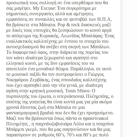
προσωπική τους συλλογή σε ένα υπερθέαμα που θα
σας μαγέψει. My Excuse: Ένα συγκρότημα με
σημαντικές συνεργασίες αλλά και αμέτρητες
εμφανίσεις σε συναυλίες και σε φεστιβάλ των Η.Π.Α,
θα βρίσκετε στα Μάταλα. Pop & rock διασκευές μαζί
με δικές τους επιτυχίες θα ξεσηκώσουν το κοινό αργά
το απόγευμα της Κυριακής. Λεωνίδας Μπαλάφας: Ένας
εναλλακτικός καλλιτέχνης με έντονο το στοιχείο του
αυτοσχεδιασμού θα ανέβει στη σκηνή των Ματάλων.
Το διαφορετικό ύφος, στην διάρκεια της πορείας του
τον κάνει ιδιαίτερα ξεχωριστό και αγαπητό στο
ελληνικό κοινό, με τις live εμφανίσεις του να
αποτελούν ένα μοναδικό θέαμα. Παράλληλα, σε αυτό
το μουσικό ταξίδι θα τον συντροφεύσει ο Γιώργος
Νικηφόρου Ζερβάκης, ένας σπουδαίος καλλιτέχνης
που έχει αγαπηθεί από την νέα γενιά, με ιδιαίτερη
αγάπη στην κρητική μουσική. Tonis Sfinos: Ο
πυρπολητής του έρωτα, ο ιντερνάσιοναλ Πλέημπόης, ο
ιππότης της γοητείας θα είναι κοντά μας για μία ακόμα
χρονιά δίνοντας ζωή στα Μάταλα σε μια
φαντασμαγορική βραδιά που δεν θα έχει προηγούμενο.
Μαζί του θα βρίσκονται όπως πάντα οι ηφαιστειακοί
Πλεημέητς , η παιχνιδοζαβολιάρα Λόλα και η τσαχπίνα
Μπάρμπι γκερλ, που θα μας σαγηνεύσουν και θα μας
παρασύρουν σε ρυθμούς 60’s, 70’s και 80’s με πολύ