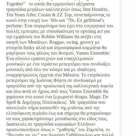
Together” το οποίο θα ερμηνεύσει αξέχαστα
τραγούδια μεγάλων καλλιτεχνών όπως Jimi Hendrix,
Ten Years After, Cream & ZZ Top, συνεπαίρνοντας το
κοινό στην εποχή των ‘60s και ‘70s. Ex girlfriend’s
perfume: Ένα συγκρότημα που έχει στο ενεργητικό του
πολλές εμπειρίες με σπουδαιότερη το opening act για
την εμφάνιση του Robbie Williams θα ανέβει στη
σκηνή των Ματάλων. Reggae, swing, groovy με
στοιχεία funky αλλά και ατμοσφαιρικά κομμάτια θα
μαγέψουν τους φίλους του θεσμού. Vamos Ensemble:
Ένα σύνολο ερασιτεχνών και επαγγελματιών
μουσικών με ένα τεράστιο ρεπερτόριο που συνδυάζει
μουσικές από όλο τον κόσμο και με ιδιαίτερες
ενορχηστρώσεις έρχεται στα Μάταλα. Το ετερόκλητο
ρεπερτόριο της Ιωάννας Φόρτη σε συνδυασμό με
τραγούδια από την προσωπική της καλλιτεχνική πορεία
και όλα αυτά σε ήχους από τους Vamos Ensemble θα
χαρίσουν στο κοινό ένα ξεχωριστό θέαμα. Magic De
Spell & Δημήτρης Πουλικάκος: Με τραγούδια που
αποτελούν σήμα κατατεθέν της μπάντας από την
ελληνόφωνη περίοδο έως και σήμερα θα μπορούσαμε
να τους χαρακτηρίσουμε μοναδικούς στο είδος τους.
Διασκευές σε τραγούδια κορυφαίων Ελλήνων
προσωπικοτήτων όπως ο “μαθητής” του Ζαμπέτα, το
“Βιετνάμ γιε γιε” του Διονύση Σαββόπουλου και πολλά