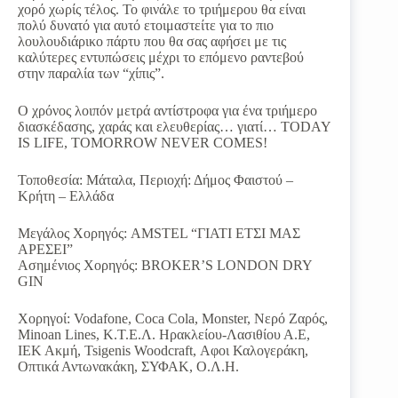
χορό χωρίς τέλος. Το φινάλε το τριήμερου θα είναι
πολύ δυνατό για αυτό ετοιμαστείτε για το πιο
λουλουδιάρικο πάρτυ που θα σας αφήσει με τις
καλύτερες εντυπώσεις μέχρι το επόμενο ραντεβού
στην παραλία των “χίπις”.
Ο χρόνος λοιπόν μετρά αντίστροφα για ένα τριήμερο
διασκέδασης, χαράς και ελευθερίας… γιατί… TODAY
IS LIFE, TOMORROW NEVER COMES!
Τοποθεσία: Μάταλα, Περιοχή: Δήμος Φαιστού –
Κρήτη – Ελλάδα
Μεγάλος Χορηγός: AMSTEL “ΓΙΑΤΙ ΕΤΣΙ ΜΑΣ
ΑΡΕΣΕΙ”
Ασημένιος Χορηγός: BROKER’S LONDON DRY
GIN
Χορηγοί: Vodafone, Coca Cola, Monster, Νερό Ζαρός,
Minoan Lines, Κ.T.E.Λ. Ηρακλείου-Λασιθίου Α.Ε,
ΙΕΚ Ακμή, Tsigenis Woodcraft, Αφοι Καλογεράκη,
Οπτικά Αντωνακάκη, ΣΥΦΑΚ, O.Λ.Η.