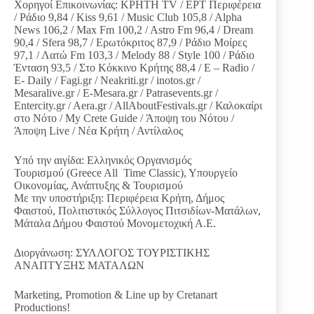
Χορηγοί Επικοινωνίας: ΚΡΗΤΗ TV / ΕΡΤ Περιφέρεια
/ Ράδιο 9,84 / Kiss 9,61 / Music Club 105,8 / Alpha
News 106,2 / Max Fm 100,2 / Astro Fm 96,4 / Dream
90,4 / Sfera 98,7 / Ερωτόκριτος 87,9 / Ράδιο Μοίρες
97,1 / Λατώ Fm 103,3 / Melody 88 / Style 100 / Ράδιο
Ένταση 93,5 / Στο Κόκκινο Κρήτης 88,4 / Ε – Radio /
E- Daily / Fagi.gr / Neakriti.gr / inotos.gr /
Mesaralive.gr / E-Mesara.gr / Patrasevents.gr /
Entercity.gr / Aera.gr / AllAboutFestivals.gr / Καλοκαίρι
στο Νότο / My Crete Guide / Άποψη του Νότου /
Άποψη Live / Νέα Κρήτη / Αντίλαλος
Υπό την αιγίδα: Ελληνικός Οργανισμός
Τουρισμού (Greece All Time Classic), Υπουργείο
Οικονομίας, Ανάπτυξης & Τουρισμού
Με την υποστήριξη: Περιφέρεια Κρήτη, Δήμος
Φαιστού, Πολιτιστικός Σύλλογος Πιτσιδίων-Ματάλων,
Μάταλα Δήμου Φαιστού Μονομετοχική Α.Ε.
Διοργάνωση: ΣΥΛΛΟΓΟΣ ΤΟΥΡΙΣΤΙΚΗΣ
ΑΝΑΠΤΥΞΗΣ ΜΑΤΑΛΩΝ
Marketing, Promotion & Line up by Cretanart
Productions!