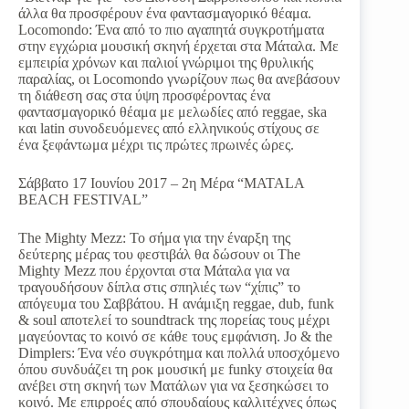
άλλα θα προσφέρουν ένα φαντασμαγορικό θέαμα.
Locomondo: Ένα από το πιο αγαπητά συγκροτήματα
στην εγχώρια μουσική σκηνή έρχεται στα Μάταλα. Με
εμπειρία χρόνων και παλιοί γνώριμοι της θρυλικής
παραλίας, οι Locomondo γνωρίζουν πως θα ανεβάσουν
τη διάθεση σας στα ύψη προσφέροντας ένα
φαντασμαγορικό θέαμα με μελωδίες από reggae, ska
και latin συνοδευόμενες από ελληνικούς στίχους σε
ένα ξεφάντωμα μέχρι τις πρώτες πρωινές ώρες.
Σάββατο 17 Ιουνίου 2017 – 2η Μέρα “MATALA
BEACH FESTIVAL”
The Mighty Mezz: Το σήμα για την έναρξη της
δεύτερης μέρας του φεστιβάλ θα δώσουν οι The
Mighty Mezz που έρχονται στα Μάταλα για να
τραγουδήσουν δίπλα στις σπηλιές των “χίπις” το
απόγευμα του Σαββάτου. Η ανάμιξη reggae, dub, funk
& soul αποτελεί το soundtrack της πορείας τους μέχρι
μαγεύοντας το κοινό σε κάθε τους εμφάνιση. Jo & the
Dimplers: Ένα νέο συγκρότημα και πολλά υποσχόμενο
όπου συνδυάζει τη ροκ μουσική με funky στοιχεία θα
ανέβει στη σκηνή των Ματάλων για να ξεσηκώσει το
κοινό. Με επιρροές από σπουδαίους καλλιτέχνες όπως