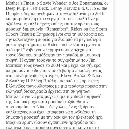
Mother’s Finest, ο Stevie Wonder, o Joe Bonammasa, οι
Deep Purple, Jeff Beck, Lenny Kravitz κ.α. Οι Jo & the
Dimplers δημιουργήθηκαν στη Θεσσαλονίκη το 2016
και μετρούν ήδη στο ενεργητικό τους πολλά live με
αξιόλογους καλλιτέχνες καθώς και την πρώτη τους
μουσική δημιουργία “Remember”. Riders on the Storm
(Doors Tribute): Επηρεασμένοι από τη φιλοσοφία και
την καλλιτεχνική πορεία για ένα από τα μεγαλύτερα
ροκ συγκροτήματα, οι Riders on the storm έρχονται
από την Γένοβα για να ερμηνεύσουν αξέχαστα
τραγούδια που σημάδεψαν την παγκόσμια μουσική
σκηνή. Η αγάπη τους για το συγκρότημα του Jim
Morrison τους ένωσε το 2004 και μέχρι και σήμερα
υπηρετούν το είδος τους με σεβασμό προσφέροντας
στο κοινό μοναδικές στιγμές. Ελένη Βιτάλη & Νίκος
Ζιώγαλας: Η Ελένη Βιτάλη, μια από τις κορυφαίες
Ελληνίδες τραγουδίστριες με μια τεράστια πορεία στην
ελληνική δισκογραφία έρχεται στη σκηνή των
Ματάλων για να μας μαγέψει με την ιδιαίτερη φωνή
της. Στο υπέροχο αυτό μουσικό ταξίδι θα την
συντροφεύσει ο Νίκος Ζιώγαλας, ένας εξαίρετος
καλλιτέχνης που έχει καταφέρει να συνδυάσει τη
δημοτική μουσική με την ροκ και τον ηλεκτρικό ήχο.
Μαζί θα ερμηνεύσουν αγαπημένα τραγούδια του
ελληνικού ρεπερτορίου μαγεύοντας το κοινό με το