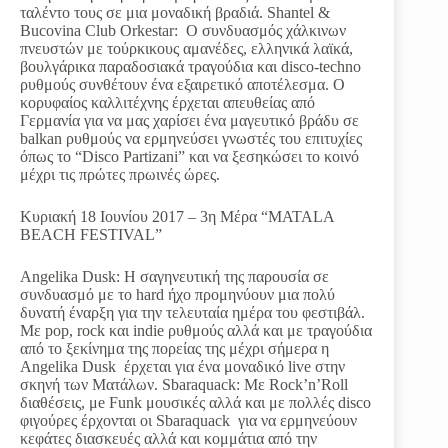
ταλέντο τους σε μια μοναδική βραδιά. Shantel &
Bucovina Club Orkestar: Ο συνδυασμός χάλκινων
πνευστών με τούρκικους αμανέδες, ελληνικά λαϊκά,
βουλγάρικα παραδοσιακά τραγούδια και disco-techno
ρυθμούς συνθέτουν ένα εξαιρετικό αποτέλεσμα. Ο
κορυφαίος καλλιτέχνης έρχεται απευθείας από
Γερμανία για να μας χαρίσει ένα μαγευτικό βράδυ σε
balkan ρυθμούς να ερμηνεύσει γνωστές του επιτυχίες
όπως το “Disco Partizani” και να ξεσηκώσει το κοινό
μέχρι τις πρώτες πρωινές ώρες.
Κυριακή 18 Ιουνίου 2017 – 3η Μέρα “MATALA
BEACH FESTIVAL”
Angelika Dusk: Η σαγηνευτική της παρουσία σε
συνδυασμό με το hard ήχο προμηνύουν μια πολύ
δυνατή έναρξη για την τελευταία ημέρα του φεστιβάλ.
Με pop, rock και indie ρυθμούς αλλά και με τραγούδια
από το ξεκίνημα της πορείας της μέχρι σήμερα η
Angelika Dusk έρχεται για ένα μοναδικό live στην
σκηνή των Ματάλων. Sbaraquack: Με Rock’n’Roll
διαθέσεις, μe Funk μουσικές αλλά και με πολλές disco
φιγούρες έρχονται οι Sbaraquack για να ερμηνεύουν
κεφάτες διασκευές αλλά και κομμάτια από την