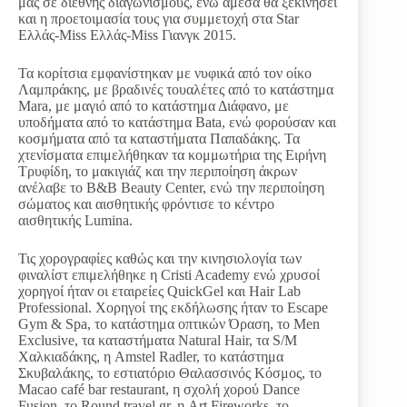
μας σε διεθνής διαγωνισμούς, ενώ άμεσα θα ξεκινήσει
και η προετοιμασία τους για συμμετοχή στα Star
Ελλάς-Miss Ελλάς-Miss Γιανγκ 2015.
Τα κορίτσια εμφανίστηκαν με νυφικά από τον οίκο
Λαμπράκης, με βραδινές τουαλέτες από το κατάστημα
Mara, με μαγιό από το κατάστημα Διάφανο, με
υποδήματα από το κατάστημα Bata, ενώ φορούσαν και
κοσμήματα από τα καταστήματα Παπαδάκης. Τα
χτενίσματα επιμελήθηκαν τα κομμωτήρια της Ειρήνη
Τρυφίδη, το μακιγιάζ και την περιποίηση άκρων
ανέλαβε το B&B Beauty Center, ενώ την περιποίηση
σώματος και αισθητικής φρόντισε το κέντρο
αισθητικής Lumina.
Τις χορογραφίες καθώς και την κινησιολογία των
φιναλίστ επιμελήθηκε η Cristi Academy ενώ χρυσοί
χορηγοί ήταν οι εταιρείες QuickGel και Hair Lab
Professional. Χορηγοί της εκδήλωσης ήταν το Escape
Gym & Spa, το κατάστημα οπτικών Όραση, το Men
Exclusive, τα καταστήματα Natural Hair, τα S/M
Χαλκιαδάκης, η Amstel Radler, το κατάστημα
Σκυβαλάκης, το εστιατόριο Θαλασσινός Κόσμος, το
Macao café bar restaurant, η σχολή χορού Dance
Fusion, το Round travel.gr, η Art Fireworks, το