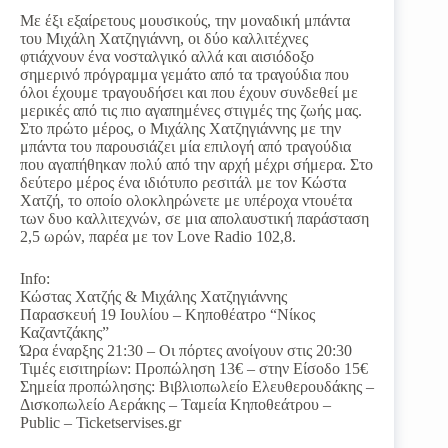
Με έξι εξαίρετους μουσικούς, την μοναδική μπάντα
του Μιχάλη Χατζηγιάννη, οι δύο καλλιτέχνες
φτιάχνουν ένα νοσταλγικό αλλά και αισιόδοξο
σημερινό πρόγραμμα γεμάτο από τα τραγούδια που
όλοι έχουμε τραγουδήσει και που έχουν συνδεθεί με
μερικές από τις πιο αγαπημένες στιγμές της ζωής μας.
Στο πρώτο μέρος, ο Μιχάλης Χατζηγιάννης με την
μπάντα του παρουσιάζει μία επιλογή από τραγούδια
που αγαπήθηκαν πολύ από την αρχή μέχρι σήμερα. Στο
δεύτερο μέρος ένα ιδιότυπο ρεσιτάλ με τον Κώστα
Χατζή, το οποίο ολοκληρώνετε με υπέροχα ντουέτα
των δυο καλλιτεχνών, σε μια απολαυστική παράσταση
2,5 ωρών, παρέα με τον Love Radio 102,8.
Info:
Κώστας Χατζής & Μιχάλης Χατζηγιάννης
Παρασκευή 19 Ιουλίου – Κηποθέατρο “Νίκος
Καζαντζάκης”
Ώρα έναρξης 21:30 – Οι πόρτες ανοίγουν στις 20:30
Τιμές εισιτηρίων: Προπώληση 13€ – στην Είσοδο 15€
Σημεία προπώλησης: Βιβλιοπωλείο Ελευθερουδάκης –
Δισκοπωλείο Αεράκης – Ταμεία Κηποθεάτρου –
Public – Ticketservises.gr