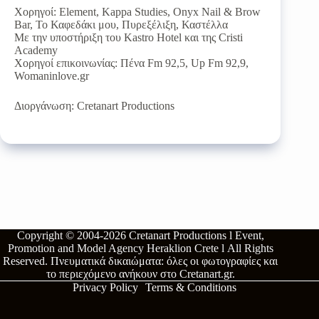
Χορηγοί: Element, Kappa Studies, Onyx Nail & Brow
Bar, Το Καφεδάκι μου, Πυρεξέλιξη, Καστέλλα
Με την υποστήριξη του Kastro Hotel και της Cristi
Academy
Χορηγοί επικοινωνίας: Πένα Fm 92,5, Up Fm 92,9,
Womaninlove.gr
Διοργάνωση: Cretanart Productions
Copyright © 2004-2026
Cretanart Productions l Event,
Promotion and Model Agency Heraklion Crete l
All Rights
Reserved.
Πνευματικά δικαιώματα: όλες οι φωτογραφίες και
το περιεχόμενο ανήκουν στο
Cretanart.gr
.
Privacy Policy
Terms & Conditions