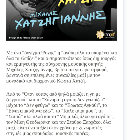
Με ένα “άγγιγμα Ψυχής” η “αγάπη όλα τα υπομένει και
όλα τα ελπίζει” και ο σημαντικότερος ίσως δημιουργός
και ερμηνευτής της σύγχρονης μουσικής σκηνής
Μιχάλης Χατζηγιάννης, βρίσκεται για πρώτη φορά,
ζωντανά σε επιλεγμένες συναυλίες μαζί με τον
μοναδικό και διαχρονικό Κώστα Χατζή.
Από το “Όταν κοιτάς από ψηλά μοιάζει η γη με
ζωγραφιά” και το “Σύνορα η αγάπη δεν γνωρίζει”
μέχρι το “Δεν φεύγω” και το “Έρωτας Αγκάθι”, το
“Είναι επικίνδυνα εδώ”, το “Καλοκαίρι μου”, τη
“Σαϊτιά” κλπ αλλά και το “Μη μιλάς άλλο για αγάπη”,
τον Μίκη Θεοδωράκη και τον Σταύρο Ξαρχάκο, όλα
μαζί, είναι ένα ταξίδι στον χρόνο με ξεχωριστές
στιγμές μιας σπουδαίας μουσικής παρέας.