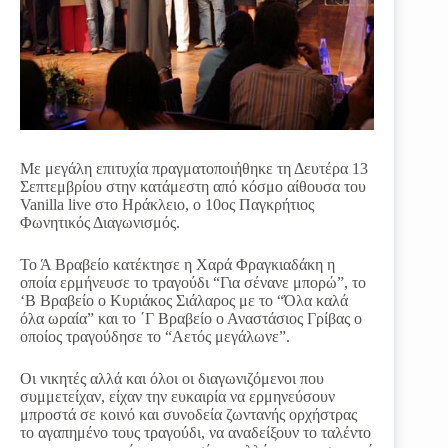
Με μεγάλη επιτυχία πραγματοποιήθηκε τη Δευτέρα 13
Σεπτεμβρίου στην κατάμεστη από κόσμο αίθουσα του
Vanilla live στο Ηράκλειο, ο 10ος Παγκρήτιος
Φωνητικός Διαγωνισμός.
Το Ά Βραβείο κατέκτησε η Χαρά Φραγκιαδάκη η
οποία ερμήνευσε το τραγούδι “Για σένανε μπορώ”, το
‘Β Βραβείο ο Κυριάκος Σιάλαρος με το “Όλα καλά
όλα ωραία” και το ΄Γ Βραβείο ο Αναστάσιος Γρίβας ο
οποίος τραγούδησε το “Αετός μεγάλωνε”.
Οι νικητές αλλά και όλοι οι διαγωνιζόμενοι που
συμμετείχαν, είχαν την ευκαιρία να ερμηνεύσουν
μπροστά σε κοινό και συνοδεία ζωντανής ορχήστρας
το αγαπημένο τους τραγούδι, να αναδείξουν το ταλέντο