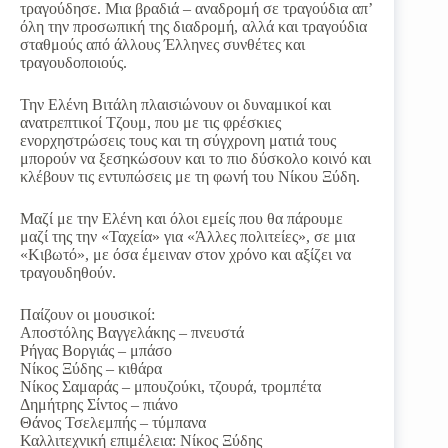
τραγούδησε. Μια βραδιά – αναδρομή σε τραγούδια απ’
όλη την προσωπική της διαδρομή, αλλά και τραγούδια
σταθμούς από άλλους Έλληνες συνθέτες και
τραγουδοποιούς.
Την Ελένη Βιτάλη πλαισιώνουν οι δυναμικοί και
ανατρεπτικοί Τζουμ, που με τις φρέσκιες
ενορχηστρώσεις τους και τη σύγχρονη ματιά τους
μπορούν να ξεσηκώσουν και το πιο δύσκολο κοινό και
κλέβουν τις εντυπώσεις με τη φωνή του Νίκου Ξύδη.
Μαζί με την Ελένη και όλοι εμείς που θα πάρουμε
μαζί της την «Ταχεία» για «Άλλες πολιτείες», σε μια
«Κιβωτό», με όσα έμειναν στον χρόνο και αξίζει να
τραγουδηθούν.
Παίζουν οι μουσικοί:
Αποστόλης Βαγγελάκης – πνευστά
Ρήγας Βοργιάς – μπάσο
Νίκος Ξύδης – κιθάρα
Νίκος Σαμαράς – μπουζούκι, τζουρά, τρομπέτα
Δημήτρης Σίντος – πιάνο
Θάνος Τσελεμπής – τύμπανα
Καλλιτεχνική επιμέλεια: Νίκος Ξύδης