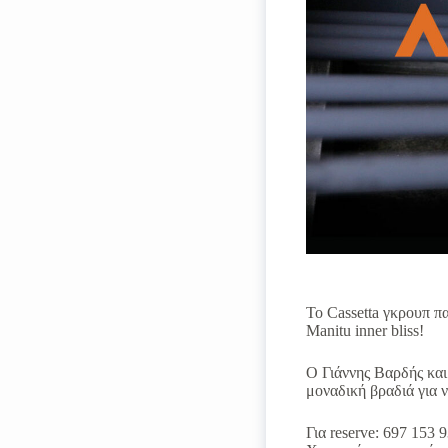
Το Cassetta γκρουπ π
Manitu inner bliss!
Ο Γιάννης Βαρδής και
μοναδική βραδιά για ν
Για reserve: 697 153