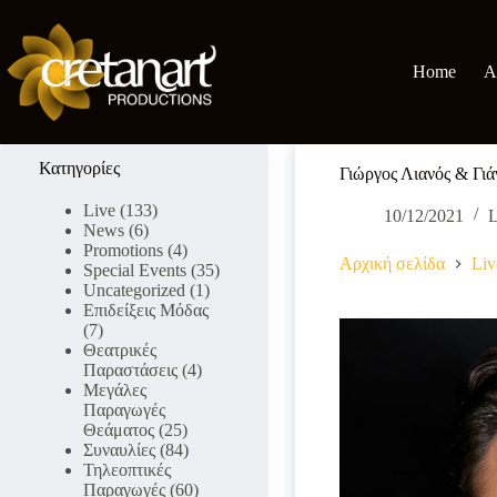
Μετάβαση
στο
περιεχόμενο
Home
A
Κατηγορίες
Γιώργος Λιανός & Γιάν
Live
(133)
10/12/2021
L
News
(6)
Promotions
(4)
Αρχική σελίδα
Liv
Special Events
(35)
Uncategorized
(1)
Επιδείξεις Μόδας
(7)
Θεατρικές
Παραστάσεις
(4)
Μεγάλες
Παραγωγές
Θεάματος
(25)
Συναυλίες
(84)
Τηλεοπτικές
Παραγωγές
(60)