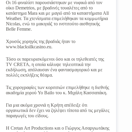
Οι 16 φιναλίστ παρουσιάστηκαν με νυφικά από τον
οίκο Demetrios, με βραδινές τουαλέτες από το
κατάστημα Mara και με μαγιό από τα καταστήματα All
Weather. Τα χτενίσματα επιμελήθηκαν τα κομμωτήρια
Nicolas, ενώ το μακιγιάζ το ινστιτούτο αισθητικής
Belle Femme.
Χρυσός χορηγός της βραδιάς ήταν το
www.blacksilkcasino.eu.
Τόσο οι παρευρισκόμενοι όσο και οι τηλεθεατές της
TV CRETA, η οποία κάλυψε τηλεοπτικά την
εκδήλωση, απόλαυσαν ένα φαντασμαγορικό και με
πολλές εκπλήξεις θέαμα.
Τις χορογραφίες των κοριτσιών επιμελήθηκε η διεθνής
ακαδημία χορού Yo Bailo του κ. Μιχάλη Κασσαπάκη.
Για μια ακόμα χρονιά η Κρήτη απέδειξε ότι
οργανωτικά δεν έχει να ζηλέψει τίποτα από τις μεγάλες
παραγωγές του είδους.
Η Cretan Art Productions και ο Γιώργος Ασαργιωτάκης