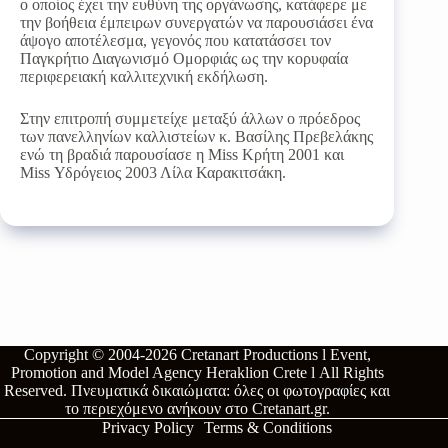
ο οποίος έχει την ευθύνη της οργάνωσης, κατάφερε με
την βοήθεια έμπειρων συνεργατών να παρουσιάσει ένα
άψογο αποτέλεσμα, γεγονός που κατατάσσει τον
Παγκρήτιο Διαγωνισμό Ομορφιάς ως την κορυφαία
περιφερειακή καλλιτεχνική εκδήλωση.
Στην επιτροπή συμμετείχε μεταξύ άλλων ο πρόεδρος
των πανελληνίων καλλιστείων κ. Βασίλης Πρεβελάκης
ενώ τη βραδιά παρουσίασε η Miss Κρήτη 2001 και
Miss Υδρόγειος 2003 Λίλα Καρακιτσάκη.
Copyright © 2004-2026
Cretanart Productions l Event,
Promotion and Model Agency Heraklion Crete l
All Rights
Reserved.
Πνευματικά δικαιώματα: όλες οι φωτογραφίες και
το περιεχόμενο ανήκουν στο
Cretanart.gr
.
Privacy Policy
Terms & Conditions