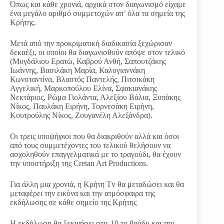
Όπως και κάθε χρονιά, αρχικά στον διαγωνισμό είχαμε
ένα μεγάλο αριθμό συμμετοχών απ’ όλα τα σημεία της
Κρήτης.
Μετά από την προκριματική διαδικασία ξεχώρισαν
δεκαέξι, οι οποίοι θα διαγωνισθούν απόψε στον τελικό
(Μυγδάλιου Ερατώ, Καβρού Ανθή, Σαπουτζάκης
Ιωάννης, Βασιλάκη Μαρία, Καλογιαννάκη
Κωνσταντίνα, Βλαστός Παντελής, Πιτσικάκη
Αγγελική, Μαρκοπούλου Ελίνα, Σφακιανάκης
Νεκτάριος, Ρώμα Γιολάντα, Αλεξίου Βάλια, Ξυπάκης
Νίκος, Παυλάκη Ειρήνη, Τορνεσάκη Ειρήνη,
Κουτρούλης Νίκος, Ζουγανέλη Αλεξάνδρα).
Οι τρεις υποψήφιοι που θα διακριθούν αλλά και όσοι
από τους συμμετέχοντες του τελικού θελήσουν να
ασχοληθούν επαγγελματικά με το τραγούδι, θα έχουν
την υποστήριξη της Cretan Art Productions.
Για άλλη μια χρονιά, η Κρήτη Tv θα μεταδώσει και θα
μεταφέρει την εικόνα και την ατμόσφαιρα της
εκδήλωσης σε κάθε σημείο της Κρήτης
Η εκδήλωση θα ξεκινήσει στις 10 το βράδυ και την