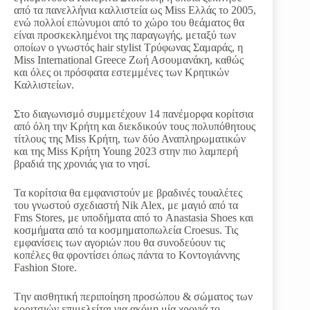
από τα πανελλήνια καλλιστεία ως Miss Ελλάς το 2005,
ενώ πολλοί επώνυμοι από το χώρο του θεάματος θα
είναι προσκεκλημένοι της παραγωγής, μεταξύ των
οποίων ο γνωστός hair stylist Τρύφωνας Σαμαράς, η
Miss International Greece Ζωή Ασουμανάκη, καθώς
και όλες οι πρόσφατα εστεμμένες των Κρητικών
Καλλιστείων.
Στο διαγωνισμό συμμετέχουν 14 πανέμορφα κορίτσια
από όλη την Κρήτη και διεκδικούν τους πολυπόθητους
τίτλους της Miss Κρήτη, των δύο Αναπληρωματικών
και της Miss Κρήτη Young 2023 στην πιο λαμπερή
βραδιά της χρονιάς για το νησί.
Τα κορίτσια θα εμφανιστούν με βραδινές τουαλέτες
του γνωστού σχεδιαστή Nik Alex, με μαγιό από τα
Fms Stores, με υποδήματα από το Anastasia Shoes και
κοσμήματα από τα κοσμηματοπωλεία Croesus. Τις
εμφανίσεις των αγοριών που θα συνοδεύουν τις
κοπέλες θα φροντίσει όπως πάντα το Κοντογιάννης
Fashion Store.
Tην αισθητική περιποίηση προσώπου & σώματος των
κοριτσιών επιμελείται για ακόμη μία χρονιά το