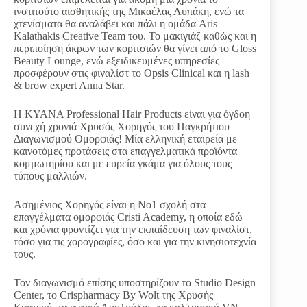
ινστιτούτο αισθητικής της Μικαέλας Λυπάκη, ενώ τα
χτενίσματα θα αναλάβει και πάλι η ομάδα Aris
Kalathakis Creative Team του. Το μακιγιάζ καθώς και η
περιποίηση άκρων των κοριτσιών θα γίνει από το Gloss
Beauty Lounge, ενώ εξειδικευμένες υπηρεσίες
προσφέρουν στις φιναλίστ το Opsis Clinical και η lash
& brow expert Anna Star.
Η KYANA Professional Hair Products είναι για όγδοη
συνεχή χρονιά Χρυσός Χορηγός του Παγκρήτιου
Διαγωνισμού Ομορφιάς! Μία ελληνική εταιρεία με
καινοτόμες προτάσεις στα επαγγελματικά προϊόντα
κομμωτηρίου και με ευρεία γκάμα για όλους τους
τύπους μαλλιών.
Ασημένιος Χορηγός είναι η Νο1 σχολή στα
επαγγέλματα ομορφιάς Cristi Academy, η οποία εδώ
και χρόνια φροντίζει για την εκπαίδευση των φιναλίστ,
τόσο για τις χορογραφίες, όσο και για την κινησιοτεχνία
τους.
Τον διαγωνισμό επίσης υποστηρίζουν το Studio Design
Center, το Crispharmacy By Wolt της Χρυσής