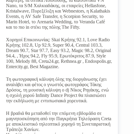
Καρτερή, τα οπτικά Λουλούδης, τα καλλυντικά VN
Nano, τα S/M Χαλκιαδάκης, οι εταιρείες Hellasfone,
Kristalwave, Πυρεξέλιξη και Webnestors, η Kalathakis
Events, η AV Safe Transfer, η Scorpion Security, το
Marin Hotel, το Arenaria Wedding, το Veranda Café
και το πιο in στέκι της πόλης The Fifty.
Χορηγοί Επικοινωνίας: Skai Κρήτης 92.1, Love Radio
Κρήτης 102.8, Up 92.9, Super 90.4, Central 103.3,
Dream 90.7, Star 97.7, Easy 93.2, Magic 98.2, Original
94.4, , Ήχος 94.2, Fly 95.9, Ερωτόκριτος 87.9, Style
100, Melody 88, Creta24.gr, Rethnea.gr , Endospolis.gr,
Entercity.gr, Best Magazine.
Τη φωτογραφική κάλυψη όλης της διοργάνωσης έχει
αναλάβει και φέτος ο γνωστός φωτογράφος Τάκης
Δρόσος, τη μουσική κάλυψη ο dj Νίκος Ρηγάκης, ενώ
η σχολή χορού Infinity Dance Project θα πλαισιώσει
την εκδήλωση με εντυπωσιακά χορευτικά.
Η βραδιά θα μεταδοθεί την επόμενη εβδομάδα σε
μαγνητοσκόπηση από την Παγκρήτια Τηλεόραση Creta
με αποκλειστικό τηλεοπτικό χορηγό τη Συνεταιριστική
Τράπεζα Χανίων.