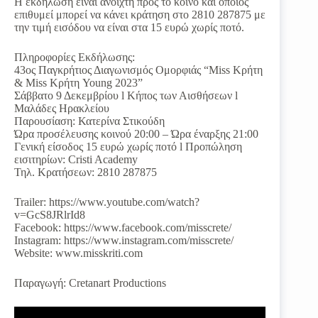
Η εκδήλωση είναι ανοιχτή προς το κοινό και όποιος
επιθυμεί μπορεί να κάνει κράτηση στο 2810 287875 με
την τιμή εισόδου να είναι στα 15 ευρώ χωρίς ποτό.
Πληροφορίες Εκδήλωσης:
43ος Παγκρήτιος Διαγωνισμός Ομορφιάς “Miss Κρήτη
& Miss Κρήτη Young 2023”
Σάββατο 9 Δεκεμβρίου l Κήπος των Αισθήσεων l
Μαλάδες Ηρακλείου
Παρουσίαση: Κατερίνα Στικούδη
Ώρα προσέλευσης κοινού 20:00 – Ώρα έναρξης 21:00
Γενική είσοδος 15 ευρώ χωρίς ποτό l Προπώληση
εισιτηρίων: Cristi Academy
Τηλ. Κρατήσεων: 2810 287875
Trailer: https://www.youtube.com/watch?
v=GcS8JRlrId8
Facebook: https://www.facebook.com/misscrete/
Instagram: https://www.instagram.com/misscrete/
Website: www.misskriti.com
Παραγωγή: Cretanart Productions