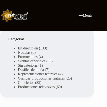
Ir
al
contenido
Menú
Categorías
En directo en
(133)
Noticias
(6)
Promociones
(4)
eventos especiales
(35)
Sin categoría
(1)
Desfiles de moda
(7)
Representaciones teatrales
(4)
Grandes producciones teatrales
(25)
Conciertos
(85)
Producciones televisivas
(60)