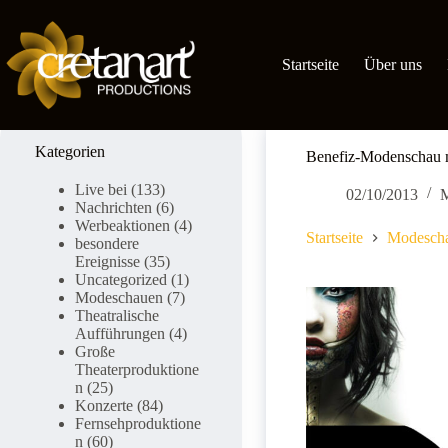
Zum
Inhalt
springen
Startseite
Über uns
Kategorien
Benefiz-Modenschau m
Live bei
(133)
02/10/2013
Nachrichten
(6)
Werbeaktionen
(4)
Startseite
Modesch
besondere
Ereignisse
(35)
Uncategorized
(1)
Modeschauen
(7)
Theatralische
Aufführungen
(4)
Große
Theaterproduktione
n
(25)
Konzerte
(84)
Fernsehproduktione
n
(60)