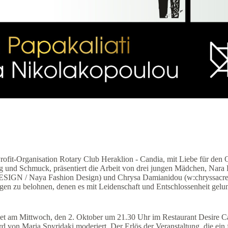
ofit-Organisation Rotary Club Heraklion - Candia, mit Liebe für den Or
 und Schmuck, präsentiert die Arbeit von drei jungen Mädchen, Nara 
 / Naya Fashion Design) und Chrysa Damianidou (w:chryssacreation
ngen zu belohnen, denen es mit Leidenschaft und Entschlossenheit gelu
det am Mittwoch, den 2. Oktober um 21.30 Uhr im Restaurant Desire Ca
rd von Maria Spyridaki moderiert. Der Erlös der Veranstaltung, die ein