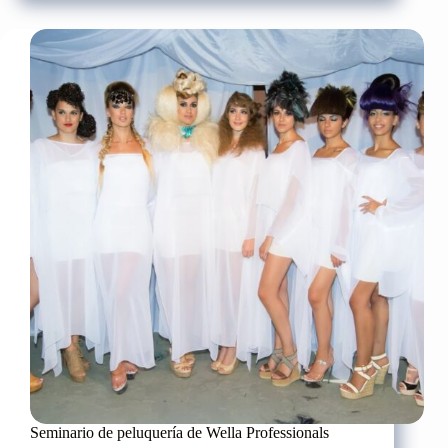
Mare
de
Armand
de
Brignac
Seminario de peluquería de Wella Professionals