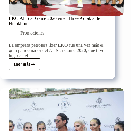
EKO All Star Game 2020 en el Three Aorakia de
Heraklion
Promociones
La empresa petrolera líder EKO fue una vez más el
gran patrocinador del All Star Game 2020, que tuvo
lugar en el...
Leer más
EKO
All
Star
Game
2020
en
el
Three
Aorakia
de
Heraklion