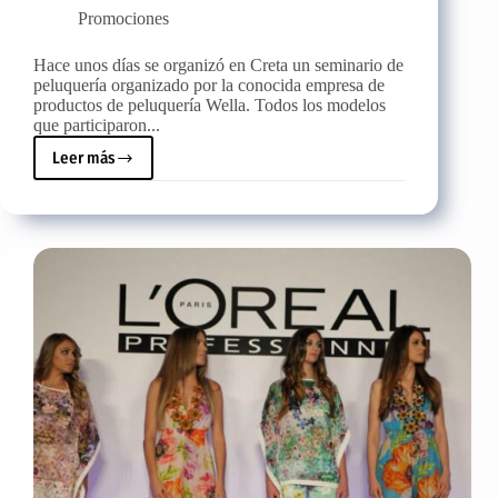
Promociones
Hace unos días se organizó en Creta un seminario de
peluquería organizado por la conocida empresa de
productos de peluquería Wella. Todos los modelos
que participaron...
Leer más
Seminario
de
peluquería
de
Wella
Professionals