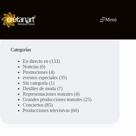
Ir
al
contenido
Menú
Categorías
En directo en
(133)
Noticias
(6)
Promociones
(4)
eventos especiales
(35)
Sin categoría
(1)
Desfiles de moda
(7)
Representaciones teatrales
(4)
Grandes producciones teatrales
(25)
Conciertos
(85)
Producciones televisivas
(60)