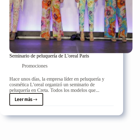
Seminario de peluquería de L'oreal Paris
Promociones
Hace unos días, la empresa líder en peluquería y
cosmética L'oreal organizó un seminario de
peluquería en Creta. Todos los modelos que...
Leer más
Seminario
de
peluquería
de
L'oreal
Paris