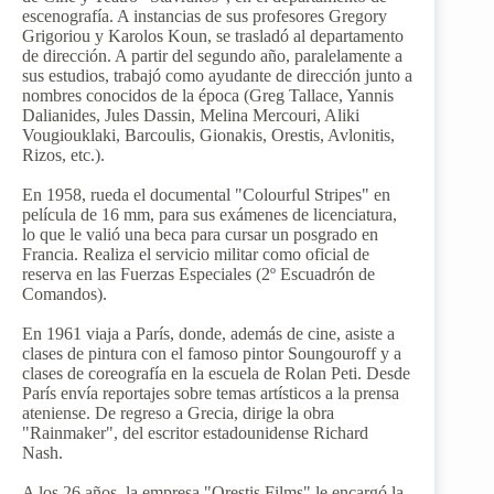
escenografía. A instancias de sus profesores Gregory
Grigoriou y Karolos Koun, se trasladó al departamento
de dirección. A partir del segundo año, paralelamente a
sus estudios, trabajó como ayudante de dirección junto a
nombres conocidos de la época (Greg Tallace, Yannis
Dalianides, Jules Dassin, Melina Mercouri, Aliki
Vougiouklaki, Barcoulis, Gionakis, Orestis, Avlonitis,
Rizos, etc.).
En 1958, rueda el documental "Colourful Stripes" en
película de 16 mm, para sus exámenes de licenciatura,
lo que le valió una beca para cursar un posgrado en
Francia. Realiza el servicio militar como oficial de
reserva en las Fuerzas Especiales (2º Escuadrón de
Comandos).
En 1961 viaja a París, donde, además de cine, asiste a
clases de pintura con el famoso pintor Soungouroff y a
clases de coreografía en la escuela de Rolan Peti. Desde
París envía reportajes sobre temas artísticos a la prensa
ateniense. De regreso a Grecia, dirige la obra
"Rainmaker", del escritor estadounidense Richard
Nash.
A los 26 años, la empresa "Orestis Films" le encargó la