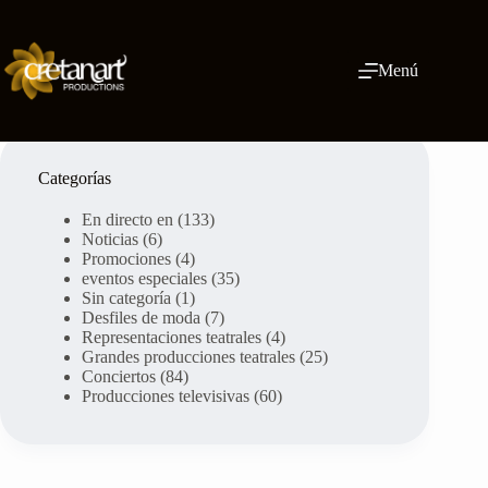
Ir
al
contenido
Menú
Categorías
En directo en
(133)
Noticias
(6)
Promociones
(4)
eventos especiales
(35)
Sin categoría
(1)
Desfiles de moda
(7)
Representaciones teatrales
(4)
Grandes producciones teatrales
(25)
Conciertos
(84)
Producciones televisivas
(60)