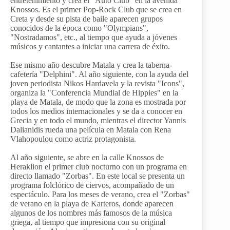
entretenimiento y crea el "Auto Club" en la avenida
Knossos. Es el primer Pop-Rock Club que se crea en
Creta y desde su pista de baile aparecen grupos
conocidos de la época como "Olympians",
"Nostradamos", etc., al tiempo que ayuda a jóvenes
músicos y cantantes a iniciar una carrera de éxito.
Ese mismo año descubre Matala y crea la taberna-
cafetería "Delphini". Al año siguiente, con la ayuda del
joven periodista Nikos Hardavela y la revista "Icons",
organiza la "Conferencia Mundial de Hippies" en la
playa de Matala, de modo que la zona es mostrada por
todos los medios internacionales y se da a conocer en
Grecia y en todo el mundo, mientras el director Yannis
Dalianidis rueda una película en Matala con Rena
Vlahopoulou como actriz protagonista.
Al año siguiente, se abre en la calle Knossos de
Heraklion el primer club nocturno con un programa en
directo llamado "Zorbas". En este local se presenta un
programa folclórico de ciervos, acompañado de un
espectáculo. Para los meses de verano, crea el "Zorbas"
de verano en la playa de Karteros, donde aparecen
algunos de los nombres más famosos de la música
griega, al tiempo que impresiona con su original