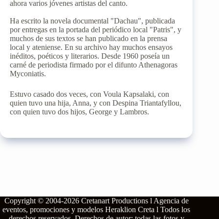
ahora varios jóvenes artistas del canto.
Ha escrito la novela documental "Dachau", publicada
por entregas en la portada del periódico local "Patris", y
muchos de sus textos se han publicado en la prensa
local y ateniense. En su archivo hay muchos ensayos
inéditos, poéticos y literarios. Desde 1960 poseía un
carné de periodista firmado por el difunto Athenagoras
Myconiatis.
Estuvo casado dos veces, con Voula Kapsalaki, con
quien tuvo una hija, Anna, y con Despina Triantafyllou,
con quien tuvo dos hijos, George y Lambros.
Copyright © 2004-2026
Cretanart Productions l Agencia de
eventos, promociones y modelos Heraklion Creta l
Todos los
derechos reservados.
Derechos de autor: todas las fotos y