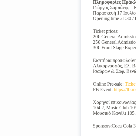
Πληροφορίες
Ηράκλ
Γιώργος Σαμπάνης – 
Παρασκευή 17 Ιουλίο
Opening time 21:30 / 
Ticket prices:
20€ General Admission
25€ General Admission 
30€ Front Stage Expe
Εισιτήρια προπωλούν
Αλικαρνασσός, Ελ. Β
Ισαύρων & Σοφ. Βενιζ
Online Pre-sale:
Ticke
FB Event:
https://f
Χορηγοί επικοινωνίας:
104.2, Music Club 105
Μουσικό Κανάλι 105.1
Sponsors:Coca Cola 3