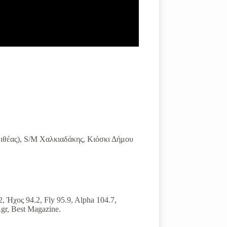
ιθέας), S/M Χαλκιαδάκης, Κιόσκι Δήμου
, Ήχος 94.2, Fly 95.9, Alpha 104.7,
.gr, Best Magazine.