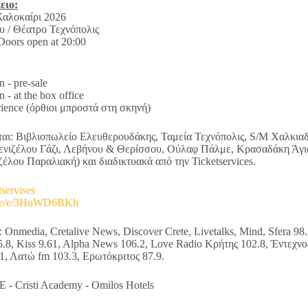
ειο:
Καλοκαίρι 2026
υ / Θέατρο Τεχνόπολις
Doors open at 20:00
 - pre-sale
- at the box office
rience (όρθιοι μπροστά στη σκηνή)
ται: Βιβλιοπωλείο Ελευθερουδάκης, Ταμεία Τεχνόπολις, S/M Χαλκ
ενιζέλου Γάζι, Λεβήνου & Θερίσσου, Ούλαφ Πάλμε, Κρασαδάκη Άγι
έλου Παραλιακή) και διαδικτυακά από την Ticketservices.
tservises
b.me/e/3HuWD6BKh
 Onmedia, Cretalive News, Discover Crete, Livetalks, Mind, Sfera 98.7
.8, Kiss 9.61, Alpha News 106.2, Love Radio Κρήτης 102.8, Έντεχνος
, Λατώ fm 103.3, Ερωτόκριτος 87.9.
E - Cristi Academy - Omilos Hotels