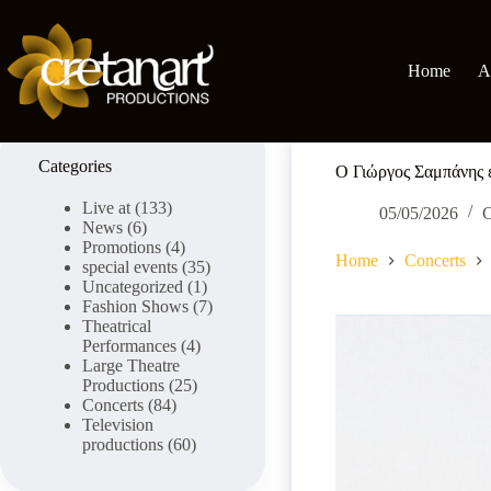
Skip
to
content
Home
A
Categories
Ο Γιώργος Σαμπάνης ε
Live at
(133)
05/05/2026
C
News
(6)
Promotions
(4)
Home
Concerts
special events
(35)
Uncategorized
(1)
Fashion Shows
(7)
Theatrical
Performances
(4)
Large Theatre
Productions
(25)
Concerts
(84)
Television
productions
(60)