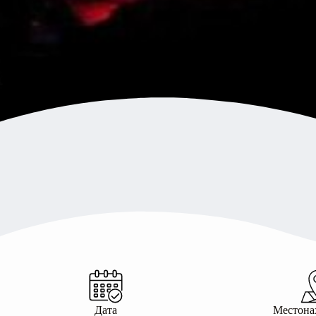
Дата
Местона