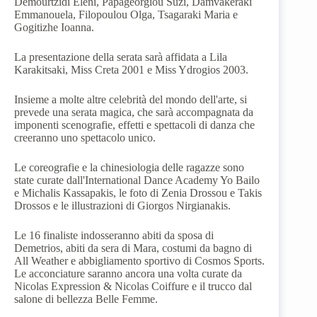
Demourtzidi Eleni, Papageorgiou Suzi, Damvakeraki
Emmanouela, Filopoulou Olga, Tsagaraki Maria e
Gogitizhe Ioanna.
La presentazione della serata sarà affidata a Lila
Karakitsaki, Miss Creta 2001 e Miss Ydrogios 2003.
Insieme a molte altre celebrità del mondo dell'arte, si
prevede una serata magica, che sarà accompagnata da
imponenti scenografie, effetti e spettacoli di danza che
creeranno uno spettacolo unico.
Le coreografie e la chinesiologia delle ragazze sono
state curate dall'International Dance Academy Yo
Bailo
e Michalis Kassapakis, le foto di Zenia Drossou e Takis
Drossos e le illustrazioni di Giorgos Nirgianakis.
Le 16 finaliste indosseranno abiti da sposa di
Demetrios, abiti da sera di Mara, costumi da bagno di
All Weather e abbigliamento sportivo di Cosmos Sports.
Le acconciature saranno ancora una volta curate da
Nicolas Expression & Nicolas Coiffure e il trucco dal
salone di bellezza Belle Femme.