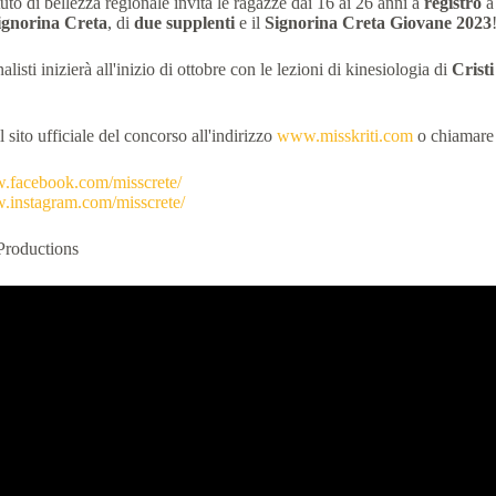
ituto di bellezza regionale invita le ragazze dai 16 ai 26 anni a
registro
ignorina
Creta
, di
due supplenti
e il
Signorina
Creta
Giovane
2023
listi inizierà all'inizio di ottobre con le lezioni di kinesiologia di
Cristi
 il sito ufficiale del concorso all'indirizzo
www.misskriti.com
o chiamare
w.facebook.com/misscrete/
w.instagram.com/misscrete/
Productions