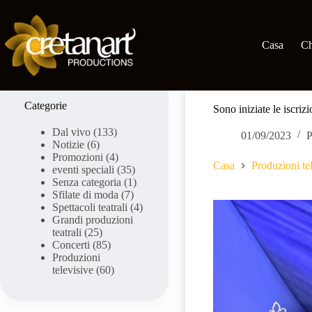
Vai
al
contenuto
Casa
Ch
Categorie
Sono iniziate le iscri
Dal vivo
(133)
01/09/2023
P
Notizie
(6)
Promozioni
(4)
Casa
Produzioni te
eventi speciali
(35)
Senza categoria
(1)
Sfilate di moda
(7)
Spettacoli teatrali
(4)
Grandi produzioni
teatrali
(25)
Concerti
(85)
Produzioni
televisive
(60)