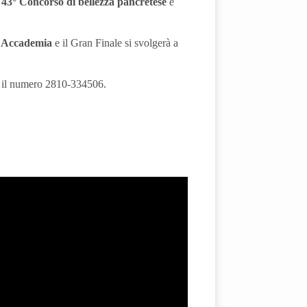
a
43° Concorso di bellezza pancretese
e
!
Accademia
e il Gran Finale
si svolgerà a
 il numero 2810-334506.