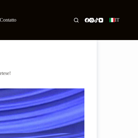
Contatto
IT
etese!