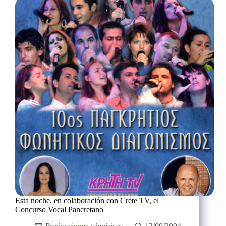
Premio
del
10º
Concurso
Vocal
Pancretano
Esta noche, en colaboración con Crete TV, el
Concurso Vocal Pancretano