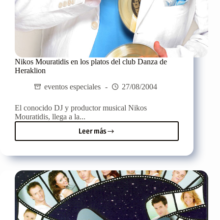
Nikos Mouratidis en los platos del club Danza de
Heraklion
eventos especiales
27/08/2004
El conocido DJ y productor musical Nikos
Mouratidis, llega a la...
Leer más
Nikos
Mouratidis
en
los
platos
del
club
Danza
de
Heraklion