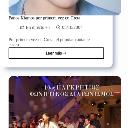
Panos Kiamos por primera vez en Creta
En directo en
05/10/2004
Por primera vez en Creta, el popular cantante
estará...
Leer más
Panos
Kiamos
por
primera
vez
en
Creta