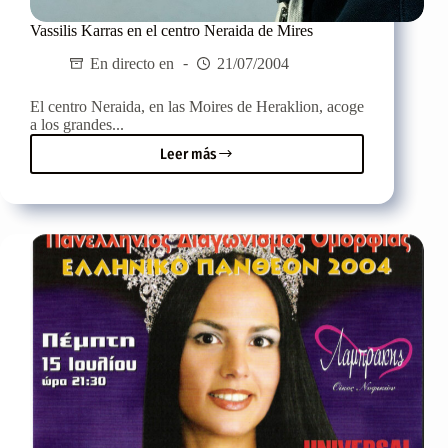
Vassilis Karras en el centro Neraida de Mires
En directo en
21/07/2004
El centro Neraida, en las Moires de Heraklion, acoge
a los grandes...
Leer más
Vassilis
Karras
en
el
centro
Neraida
de
Mires