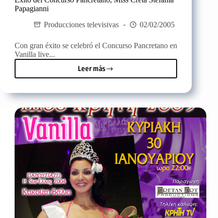
Papagianni
Producciones televisivas
02/02/2005
Con gran éxito se celebró el Concurso Pancretano en
Vanilla live...
Leer más
Éxito
del
Concurso
Pancretano,
Miss
Creta
Stefania
Papagianni