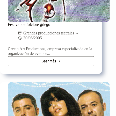
Festival de folclore griego
Grandes producciones teatrales
30/06/2005
Cretan Art Productions, empresa especializada en la
organización de eventos...
Leer más
Festival
de
folclore
griego