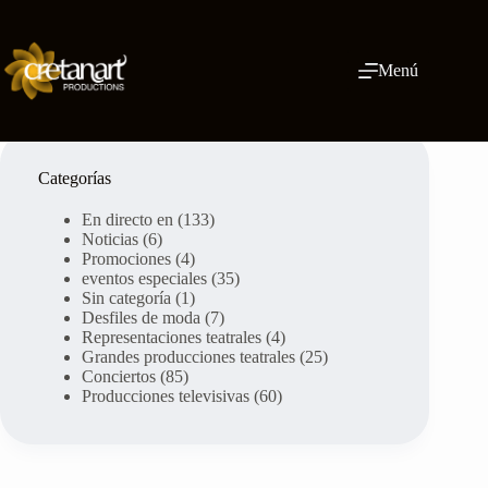
Ir
al
contenido
Menú
Categorías
En directo en
(133)
Noticias
(6)
Promociones
(4)
eventos especiales
(35)
Sin categoría
(1)
Desfiles de moda
(7)
Representaciones teatrales
(4)
Grandes producciones teatrales
(25)
Conciertos
(85)
Producciones televisivas
(60)