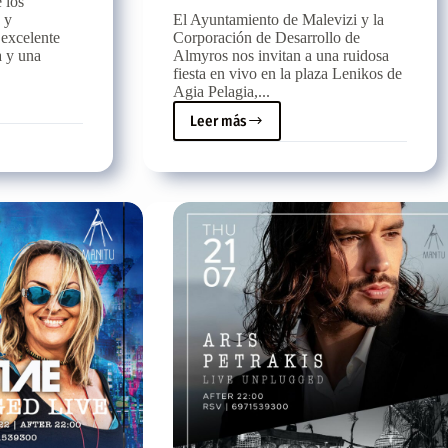
 los
 y
El Ayuntamiento de Malevizi y la
 excelente
Corporación de Desarrollo de
a y una
Almyros nos invitan a una ruidosa
fiesta en vivo en la plaza Lenikos de
Agia Pelagia,...
Leer más
El
Ayuntamiento
de
Malevizi
nos
invita
el
lunes
08/08
a
una
fiesta
salvaje
en
Agia
Pelagia,
con
48