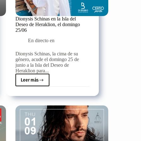
Dionysis Schinas en la Isla del
Deseo de Heraklion, el domingo
25/06
En directo en
Dionysis Schinas, la cima de su
género, acude el domingo 25 de
junio a la Isla del Deseo de
Heraklion para...
Leer más
Dionysis
Schinas
en
la
Isla
del
Deseo
de
Heraklion,
el
domingo