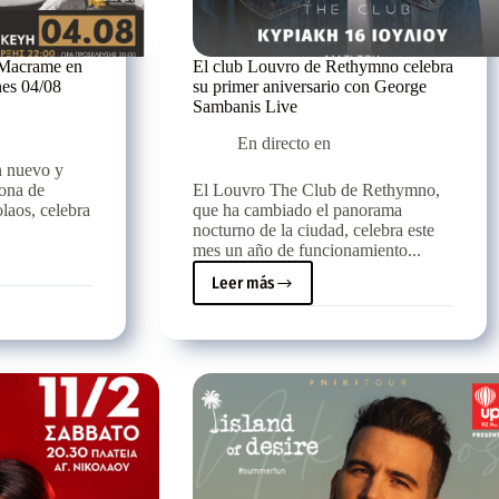
 Macrame en
El club Louvro de Rethymno celebra
nes 04/08
su primer aniversario con George
Sambanis Live
En directo en
 nuevo y
zona de
El Louvro The Club de Rethymno,
laos, celebra
que ha cambiado el panorama
nocturno de la ciudad, celebra este
mes un año de funcionamiento...
Leer más
El
club
Louvro
de
Rethymno
celebra
su
primer
aniversario
con
George