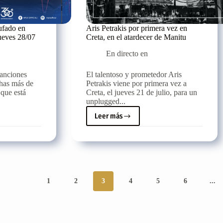
Horas
en
directo
ufado en
Aris Petrakis por primera vez en
jueves 28/07
Creta, en el atardecer de Manitu
En directo en
canciones
El talentoso y prometedor Aris
chas más de
Petrakis viene por primera vez a
 que está
Creta, el jueves 21 de julio, para un
unplugged...
Leer más
Aris
Petrakis
por
primera
vez
en
Creta,
1
2
3
4
5
6
...
en
el
atardecer
de
Manitu