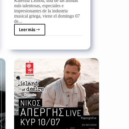
Katerina Lioliou, una de las artistas
más talentosas, especiales e
impresionantes de la industria
musical griega, viene el domingo 07
de...
Leer más
Katerina
Lioliou
viene
el
domingo
07/08,
en
la
Isla
del
Deseo
de
Heraklion