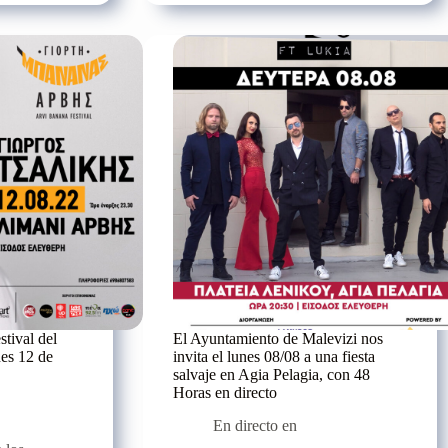
darnos
una
noche
única
en
la
Isla
del
Deseo
stival del
El Ayuntamiento de Malevizi nos
nes 12 de
invita el lunes 08/08 a una fiesta
salvaje en Agia Pelagia, con 48
Horas en directo
En directo en