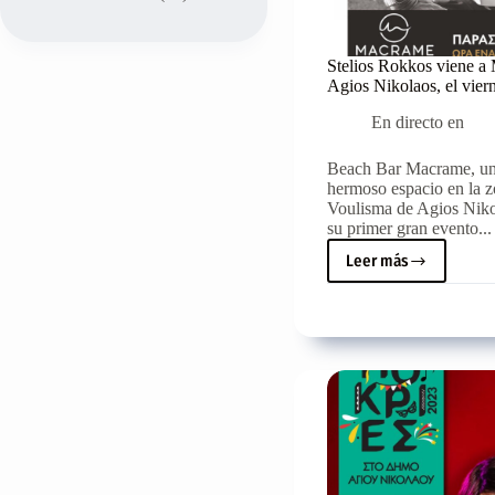
Stelios Rokkos viene a
Agios Nikolaos, el vier
En directo en
Beach Bar Macrame, un
hermoso espacio en la 
Voulisma de Agios Niko
su primer gran evento...
Leer más
Stelios
Rokkos
viene
a
Macrame
en
Agios
Nikolaos,
el
viernes
04/08