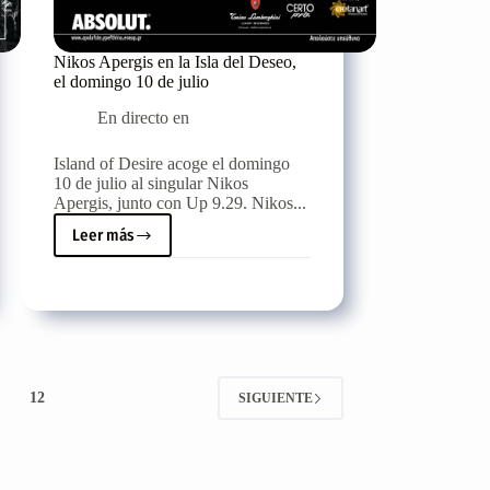
Nikos Apergis en la Isla del Deseo,
el domingo 10 de julio
En directo en
Island of Desire acoge el domingo
10 de julio al singular Nikos
Apergis, junto con Up 9.29. Nikos...
Leer más
Nikos
Apergis
en
la
Isla
del
Deseo,
el
12
SIGUIENTE
domingo
10
de
julio