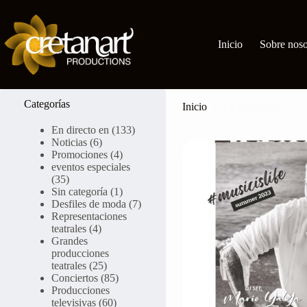
Ir
al
contenido
Inicio
Sobre noso
Categoría:
En directo en
Categorías
Inicio
En directo en
En directo en
(133)
Noticias
(6)
Promociones
(4)
eventos especiales
(35)
Sin categoría
(1)
Desfiles de moda
(7)
Representaciones
teatrales
(4)
Grandes
producciones
teatrales
(25)
Conciertos
(85)
Producciones
televisivas
(60)