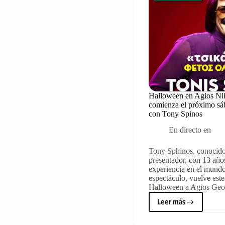
Halloween en Agios Ni
comienza el próximo sá
con Tony Spinos
En directo en
Tony Sphinos, conocido 
presentador, con 13 año
experiencia en el mundo
espectáculo, vuelve est
Halloween a Agios Geor
Leer más
Halloween
en
Agios