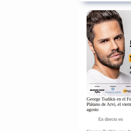
Nikolaos
comienza
el
próximo
sábado
11/02
con
Tony
Spinos
George Tsalikis en el Fe
Plátano de Arvi, el vier
agosto
En directo en