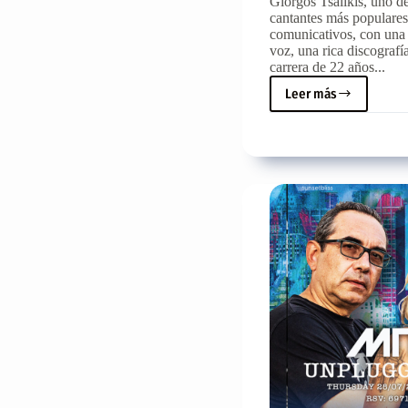
Giorgos Tsalikis, uno de
cantantes más populares
comunicativos, con una
voz, una rica discografí
carrera de 22 años...
Leer más
George
Tsalikis
en
el
Festival
del
Plátano
de
Arvi,
el
viernes
12
de
agosto