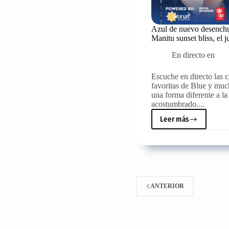
Azul de nuevo desench
Manitu sunset bliss, el 
En directo en
Escuche en directo las 
favoritas de Blue y mu
una forma diferente a la
acostumbrado....
Leer más
Azul
de
nuevo
desenchufado
en
Manitu
sunset
ANTERIOR
bliss,
el
jueves
28/07