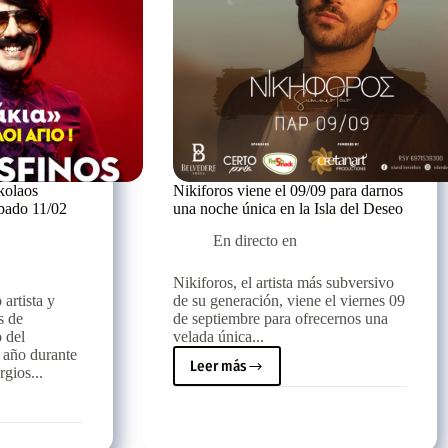
Sambanis
Live
kolaos
Nikiforos viene el 09/09 para darnos
bado 11/02
una noche única en la Isla del Deseo
En directo en
Nikiforos, el artista más subversivo
artista y
de su generación, viene el viernes 09
s de
de septiembre para ofrecernos una
 del
velada única...
e año durante
Leer más
gios...
Nikiforos
viene
el
09/09
para