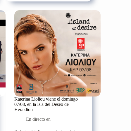
un
unplugged
más
en
directo
en
Manitu,
el
jueves
01
de
septiembre
Katerina Lioliou viene el domingo
07/08, en la Isla del Deseo de
Heraklion
En directo en