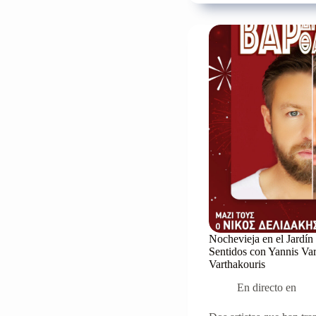
El
sábado
29
de
junio
en
el
Tzamaika
Beach
Bar
de
Rethymno.
Nochevieja en el Jardín 
Sentidos con Yannis Var
Varthakouris
En directo en