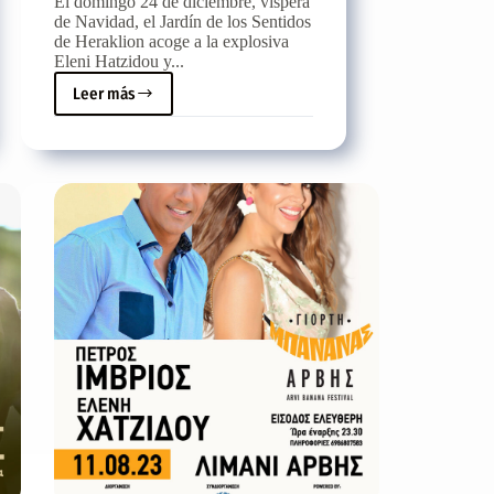
El domingo 24 de diciembre, víspera
de Navidad, el Jardín de los Sentidos
de Heraklion acoge a la explosiva
Eleni Hatzidou y...
Leer más
Celebración
de
Nochebuena
con
Eleni
Hatzidou
en
el
Jardín
de
los
Sentidos