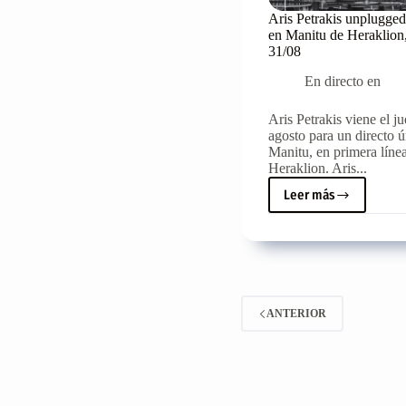
Aris Petrakis unplugged
en Manitu de Heraklion,
31/08
En directo en
Aris Petrakis viene el j
agosto para un directo 
Manitu, en primera líne
Heraklion. Aris...
Leer más
Aris
Petrakis
unplugged
en
directo
en
Manitu
ANTERIOR
de
Heraklion,
jueves
31/08