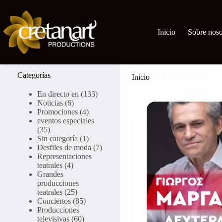
Ir
al
contenido
Inicio
Sobre noso
Categoría:
En directo en
Categorías
Inicio
En directo en
En directo en
(133)
Noticias
(6)
Promociones
(4)
eventos especiales
(35)
Sin categoría
(1)
Desfiles de moda
(7)
Representaciones
teatrales
(4)
Grandes
producciones
teatrales
(25)
Conciertos
(85)
Producciones
televisivas
(60)