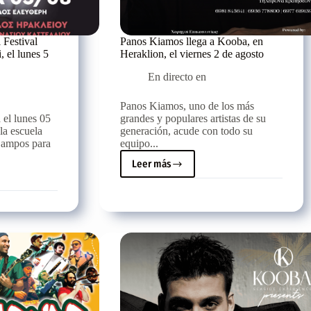
 Festival
Panos Kiamos llega a Kooba, en
, el lunes 5
Heraklion, el viernes 2 de agosto
En directo en
Panos Kiamos, uno de los más
 el lunes 05
grandes y populares artistas de su
 la escuela
generación, acude con todo su
 Campos para
equipo...
Leer más
Panos
Kiamos
llega
a
Kooba,
en
Heraklion,
el
viernes
2
de
agosto