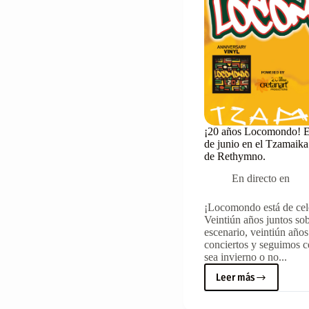
de
agosto
¡20 años Locomondo! E
de junio en el Tzamaik
de Rethymno.
En directo en
¡Locomondo está de cel
Veintiún años juntos sob
escenario, veintiún años
conciertos y seguimos c
sea invierno o no...
Leer más
¡20
años
Locomondo!