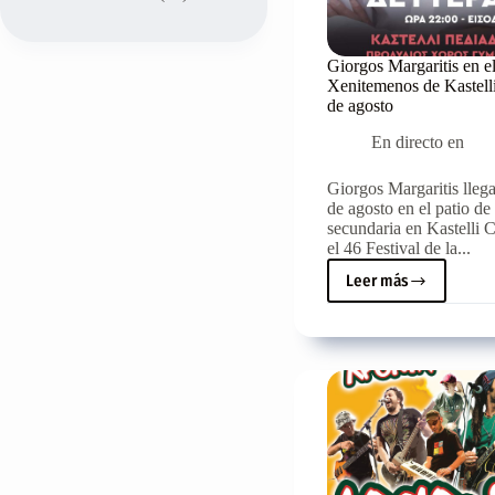
Giorgos Margaritis en el
Xenitemenos de Kastelli
de agosto
En directo en
Giorgos Margaritis llega
de agosto en el patio de
secundaria en Kastelli
el 46 Festival de la...
Leer más
Giorgos
Margaritis
en
el
Festival
Xenitemenos
de
Kastelli,
el
lunes
5