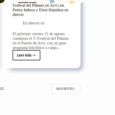
Festival del Plátano en Arvi con
Petros Imbros y Eleni Hatzidou en
directo
En directo en
El próximo viernes 11 de agosto
comienza el 5º Festival del Plátano
en el Puerto de Arvi, con un gran
programa folclórico a cargo...
Leer más
Festival
del
Plátano
en
Arvi
con
Petros
12
SIGUIENTE
Imbros
y
Eleni
Hatzidou
en
directo