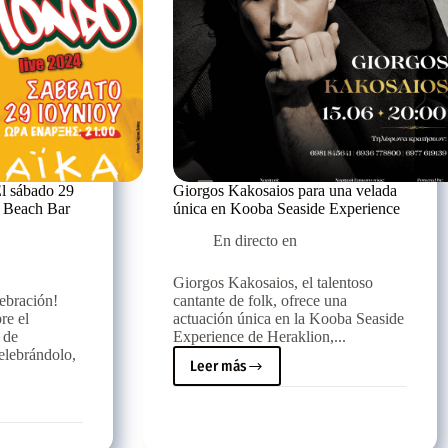
l sábado 29
Giorgos Kakosaios para una velada
a Beach Bar
única en Kooba Seaside Experience
En directo en
Giorgos Kakosaios, el talentoso
ebración!
cantante de folk, ofrece una
re el
actuación única en la Kooba Seaside
 de
Experience de Heraklion,...
elebrándolo,
Leer más
Giorgos
Kakosaios
para
una
velada