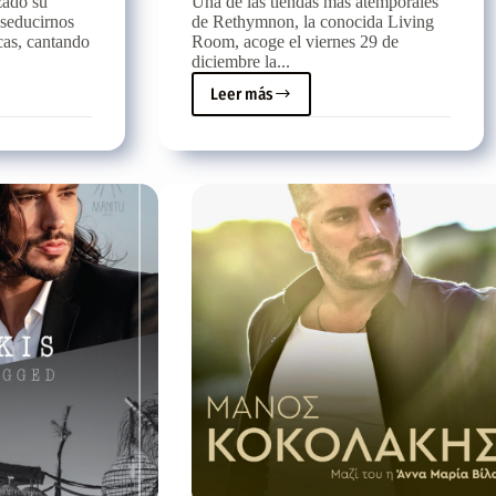
zado su
Una de las tiendas más atemporales
 seducirnos
de Rethymnon, la conocida Living
cas, cantando
Room, acoge el viernes 29 de
diciembre la...
Leer más
Manos
Kokolakis
en
directo
en
el
Living
Room
de
Rethymno,
el
viernes
29/12