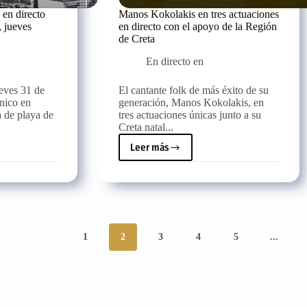
 en directo
Manos Kokolakis en tres actuaciones
 jueves
en directo con el apoyo de la Región
de Creta
En directo en
ueves 31 de
El cantante folk de más éxito de su
único en
generación, Manos Kokolakis, en
a de playa de
tres actuaciones únicas junto a su
Creta natal...
Leer más
Manos
Kokolakis
en
tres
actuaciones
en
directo
1
2
3
4
5
...
con
el
apoyo
de
la
Región