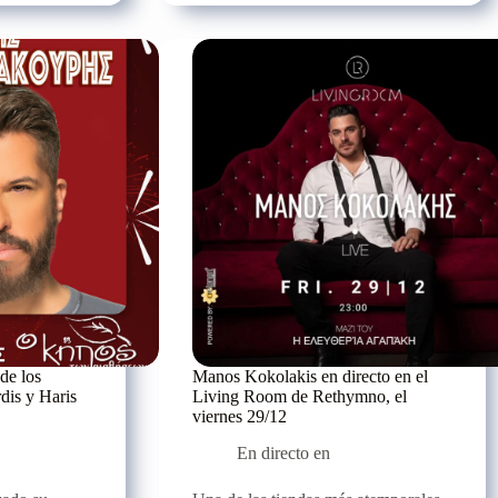
única
en
Kooba
Seaside
Experience
de los
Manos Kokolakis en directo en el
dis y Haris
Living Room de Rethymno, el
viernes 29/12
En directo en