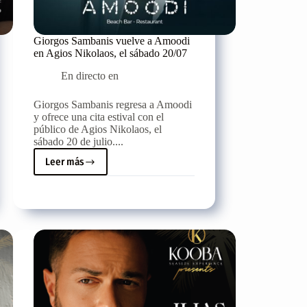
Giorgos Sambanis vuelve a Amoodi
en Agios Nikolaos, el sábado 20/07
En directo en
Giorgos Sambanis regresa a Amoodi
y ofrece una cita estival con el
público de Agios Nikolaos, el
sábado 20 de julio....
Leer más
Giorgos
Sambanis
vuelve
a
Amoodi
en
Agios
Nikolaos,
el
sábado
20/07