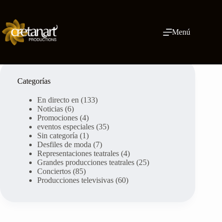
Ir
al
contenido
Menú
Categorías
En directo en
(133)
Noticias
(6)
Promociones
(4)
eventos especiales
(35)
Sin categoría
(1)
Desfiles de moda
(7)
Representaciones teatrales
(4)
Grandes producciones teatrales
(25)
Conciertos
(85)
Producciones televisivas
(60)