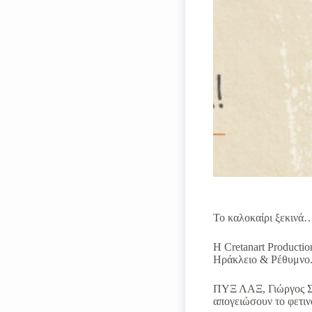
Το καλοκαίρι ξεκινά…
Η Cretanart Producti
Ηράκλειο & Ρέθυμνο
ΠΥΞ ΛΑΞ, Γιώργος Σαμ
απογειώσουν το φετιν