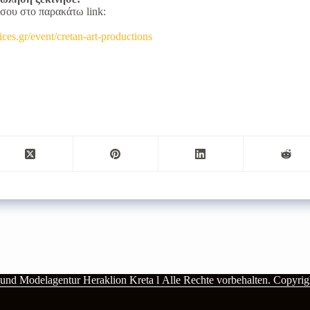
σου στο παρακάτω link:
ices.gr/event/cretan-art-productions
- und Modelagentur Heraklion Kreta l
Alle Rechte vorbehalten.
Copyrigh