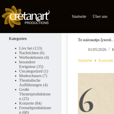
Zum
Inhalt
springen
Startseite
Über uns
Kategorien
Το καλοκαίρι ξεκινά…
Live bei
(133)
01/05/2026
K
Nachrichten
(6)
Werbeaktionen
(4)
Startseite
Konzerte
besondere
Ereignisse
(35)
Uncategorized
(1)
Modeschauen
(7)
Theatralische
Aufführungen
(4)
Große
Theaterproduktione
n
(25)
Konzerte
(84)
Fernsehproduktione
n
(60)