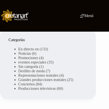
Ir
al
contenido
Menú
Categorías
En directo en
(133)
Noticias
(6)
Promociones
(4)
eventos especiales
(35)
Sin categoría
(1)
Desfiles de moda
(7)
Representaciones teatrales
(4)
Grandes producciones teatrales
(25)
Conciertos
(84)
Producciones televisivas
(60)