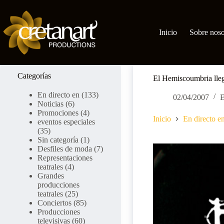
Ir
al
contenido
Inicio
Sobre noso
Categorías
El Hemiscoumbria lleg
En directo en
(133)
02/04/2007
E
Noticias
(6)
Promociones
(4)
Inicio
En directo e
eventos especiales
(35)
Sin categoría
(1)
Desfiles de moda
(7)
Representaciones
teatrales
(4)
Grandes
producciones
teatrales
(25)
Conciertos
(85)
Producciones
televisivas
(60)