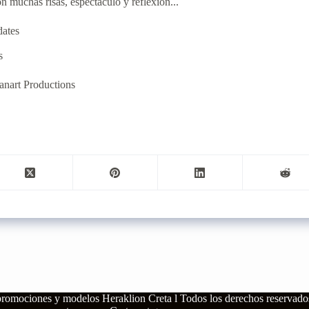
 muchas risas, espectáculo y reflexión...
dates
s
anart Productions
 promociones y modelos Heraklion Creta l
Todos los derechos reservado