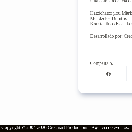
Una comparecencia con
Hatzichatzoglou Mitrí
Mendzelos Dimitris
Konstantinos Kostako
Desarrollado por: Cret
Compártalo.
Copyright © 2004-2026
Cretanart Productions l Agencia de eventos,