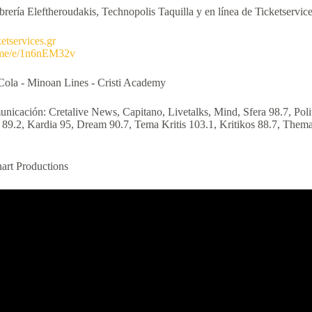
brería
Eleftheroudakis, Technopolis Taquilla y en línea de Ticketservice
etservices.gr
b.me/e/1n6nEM32v
Cola - Minoan Lines - Cristi Academy
nicación: Cretalive News, Capitano, Livetalks, Mind, Sfera 98.7, Poli
9.2, Kardia 95, Dream 90.7, Tema Kritis 103.1, Kritikos 88.7, Themakri
art Productions