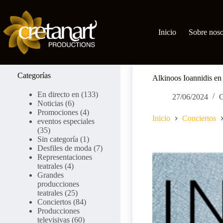
Ir
al
contenido
Inicio
Sobre noso
Categorías
Alkinoos Ioannidis en 
En directo en
(133)
27/06/2024
C
Noticias
(6)
Promociones
(4)
Inicio
Conciertos
eventos especiales
(35)
Sin categoría
(1)
Desfiles de moda
(7)
Representaciones
teatrales
(4)
Grandes
producciones
teatrales
(25)
Conciertos
(84)
Producciones
televisivas
(60)