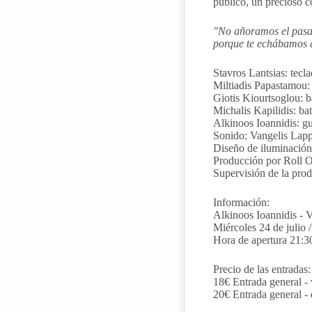
público, un precioso 
"No añoramos el pasa
porque te echábamos 
Stavros Lantsias: tecl
Miltiadis Papastamou: 
Giotis Kiourtsoglou: b
Michalis Kapilidis: bat
Alkinoos Ioannidis: gui
Sonido: Vangelis Lapp
Diseño de iluminación
Producción por Roll O
Supervisión de la pro
Información:
Alkinoos Ioannidis - 
Miércoles 24 de julio 
Hora de apertura 21:30
Precio de las entradas:
18€ Entrada general - 
20€ Entrada general - 