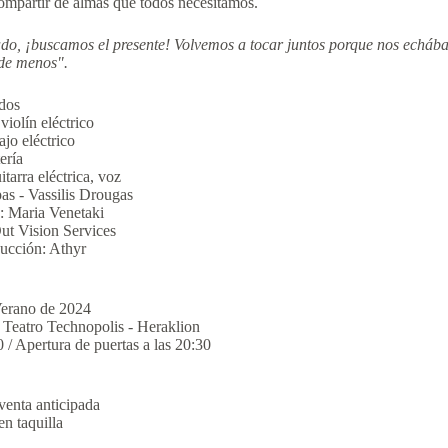
compartir de almas que todos necesitamos.
do, ¡buscamos el presente! Volvemos a tocar juntos porque nos echá
de menos".
ados
violín eléctrico
ajo eléctrico
ería
tarra eléctrica, voz
as - Vassilis Drougas
: Maria Venetaki
ut Vision Services
ducción: Athyr
Verano de 2024
/ Teatro Technopolis - Heraklion
 / Apertura de puertas a las 20:30
venta anticipada
en taquilla