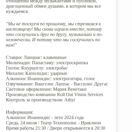
отношений между музыкантами и публикой,
драгоценный обмен душами, в котором мы все
нуждаемся.
"Мы не тоскуем по прошлому, мы стремимся к
настоящему! Мы снова играем вместе, потому
что соскучились друг по другу, музыкально и по-
человечески. И потому что мы соскучились по
вам!"
Ставрос Ланциас: клавишные
Мильтиадис Папастаму: электроскрипка
Гиотис Киурцоглу: электробас
Михалис Капилидис: ударные
Алкиноос Иоаннидис: электрогитара, голос
Озвучивание: Вангелис Лаппас - Вассилис Другас
Световое оформление: Мария Венетаки
Производство компании Roll Out Vision Services
Контроль за производством: Athyr
Информация:
Алкиноос Иоаннидис - лето 2024 года
Среда, 24 июля / Театр Технополис - Ираклион
Время работы 21:30 / Двери открываются в 20:30