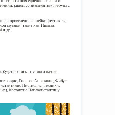
ь от стресса повседневной жизни и
ечений, рядом со знаменитым пляжем с
ание и проведение линейки фестиваля,
ой музыки, такие как Thanasis
l и др.
будет вестись - с самого начала.
стакидис, Гиоргос Ангелакис, Фибус
онстантинис Пистиолис. Техники:
ние), Костантис Папаконстантину