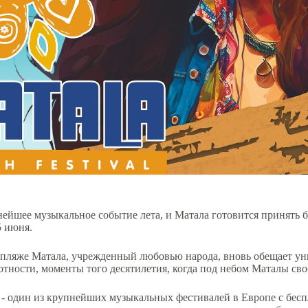
ейшее музыкальное событие лета, и Матала готовится принять б
5 июня.
 пляже Матала, учрежденный любовью народа, вновь обещает у
отности, моменты того десятилетия, когда под небом Маталы св
al - один из крупнейших музыкальных фестивалей в Европе с бесп