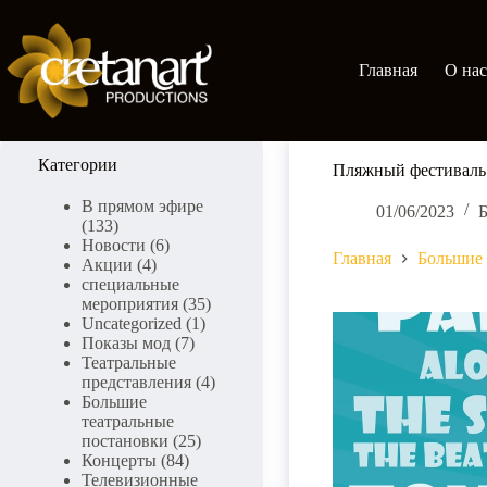
Skip
to
content
Главная
О нас
Категории
Пляжный фестиваль 
В прямом эфире
01/06/2023
Б
(133)
Новости
(6)
Главная
Большие 
Акции
(4)
специальные
мероприятия
(35)
Uncategorized
(1)
Показы мод
(7)
Театральные
представления
(4)
Большие
театральные
постановки
(25)
Концерты
(84)
Телевизионные