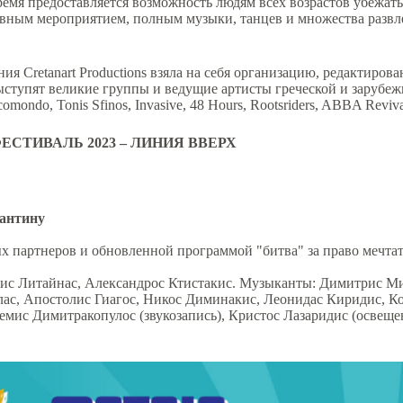
время предоставляется возможность людям всех возрастов убежат
евным мероприятием, полным музыки, танцев и множества развл
ия Cretanart Productions взяла на себя организацию, редактиров
ыступят великие группы и ведущие артисты греческой и зарубежн
omondo, Tonis Sfinos, Invasive, 48 Hours, Rootsriders, ABBA Reviva
ЕСТИВАЛЬ
2023 –
ЛИНИЯ
ВВЕРХ
тантину
 партнеров и обновленной программой "битва" за право мечтать 
нис Литайнас, Александрос Ктистакис. Музыканты: Димитрис Ми
лас, Апостолис Гиагос, Никос Диминакис, Леонидас Киридис, К
емис Димитракопулос (звукозапись), Кристос Лазаридис (освеще