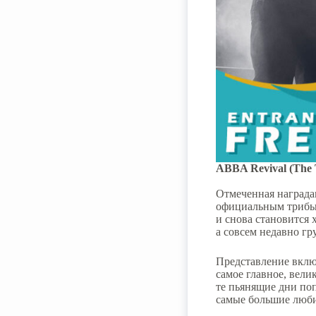
ABBA Revival (The 
Отмеченная награда
официальным трибью
и снова становится 
а совсем недавно г
Представление вклю
самое главное, вел
те пьянящие дни поп
самые большие люби