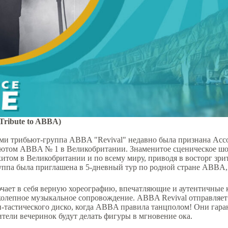
Tribute to ABBA)
ми трибьют-группа ABBA "Revival" недавно была признана Асс
том ABBA № 1 в Великобритании. Знаменитое сценическое шоу
хитом в Великобритании и по всему миру, приводя в восторг зр
руппа была приглашена в 5-дневный тур по родной стране ABBA
чает в себя верную хореографию, впечатляющие и аутентичные
иколепное музыкальное сопровождение. ABBA Revival отправляет
-тастического диско, когда ABBA правила танцполом! Они гаран
тели вечеринок будут делать фигуры в мгновение ока.