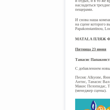
и отдых, и в то же 
насладиться трехдн
пещерами.
И снова наша компан
на сцене которого в
Papakonstantinou, Loc
MATALA
ПЛЯЖ
Ф
Пятница 23 июня
Танасис Папаконс
С добавлением новых
Песня: Alkyone, Ян
Антис, Танасис Вал
Макис Пелопидас, Т
(менеджер сцены).