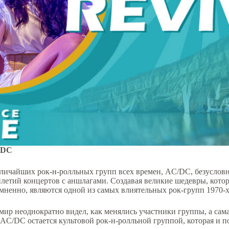
/DC
личайших рок-н-ролльных групп всех времен, AC/DC, безусловно
илетий концертов с аншлагами. Создавая великие шедевры, кото
мненно, являются одной из самых влиятельных рок-групп 1970-х
 мир неоднократно видел, как менялись участники группы, а са
 AC/DC остается культовой рок-н-ролльной группой, которая и п