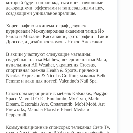
который будет сопровождаться впечатляющими
декорациями, эффектами и танцевальными шоу,
создающими уникальное зрелище.
Хореографию и кинематограф девушек
курировали Международная академия танца Йо
Байло и Михалис Кассапакис, фотографии - Такис
Дроссос, а дизайн костюмов - Никос Алексакис.
В акции участвуют следующие магазины:
свадебные платья Matthew, вечерние платья Mara,
купальники All Weather, украшения Croesus,
спортивная одежда Health & Sports, прически
Nicolas Expresion & Nicolas Coiffure, макияж Belle
Femme и лаки для ногтей Valentine's Nail Spa.
Спонсоры мероприятия: мебель Katsirakis, Piaggio
Space Mavraki O.E., Euralumin, My Gym, Marin
Dream, Detorakis Ave, Cretarentrib, Mobi Mobi, Art
Fireworks, Manolia Florist и Planet Media и
Peppermill.
Коммуникационные спонсоры: телеканал Crete Tv,
газета Nea Crete, радио 9,84 и веб-центр entercity.gr.