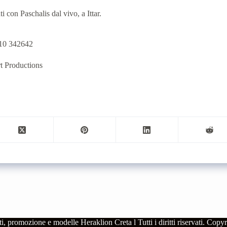
i con Paschalis dal vivo, a Ittar.
2810 342642
rt Productions
nti, promozione e modelle Heraklion Creta l
Tutti i diritti riservati.
Copyri