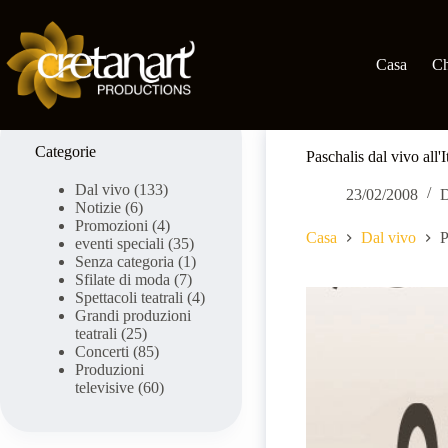
Vai
al
contenuto
Casa
Ch
Categorie
Paschalis dal vivo all'
Dal vivo
(133)
23/02/2008
D
Notizie
(6)
Promozioni
(4)
Casa
Dal vivo
P
eventi speciali
(35)
Senza categoria
(1)
Sfilate di moda
(7)
Spettacoli teatrali
(4)
Grandi produzioni
teatrali
(25)
Concerti
(85)
Produzioni
televisive
(60)