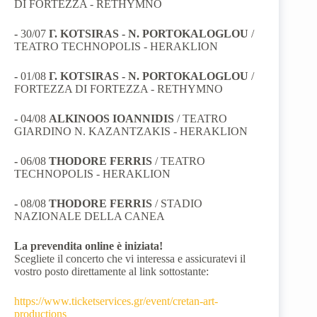
DI FORTEZZA - RETHYMNO
-
30/07
Γ. KOTSIRAS - N. PORTOKALOGLOU
/
TEATRO TECHNOPOLIS - HERAKLION
-
01/08
Γ. KOTSIRAS - N. PORTOKALOGLOU
/
FORTEZZA DI FORTEZZA - RETHYMNO
-
04/08
ALKINOOS IOANNIDIS
/ TEATRO
GIARDINO N. KAZANTZAKIS - HERAKLION
-
06/08
THODORE FERRIS
/ TEATRO
TECHNOPOLIS - HERAKLION
-
08/08
THODORE FERRIS
/ STADIO
NAZIONALE DELLA CANEA
La prevendita online è iniziata!
Scegliete il concerto che vi interessa e assicuratevi il
vostro posto direttamente al link sottostante:
https://www.ticketservices.gr/event/cretan-art-
productions