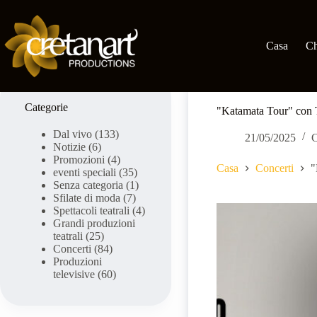
Vai
al
contenuto
Casa
Ch
Categorie
"Katamata Tour" con T
Dal vivo
(133)
21/05/2025
C
Notizie
(6)
Promozioni
(4)
Casa
Concerti
"
eventi speciali
(35)
Senza categoria
(1)
Sfilate di moda
(7)
Spettacoli teatrali
(4)
Grandi produzioni
teatrali
(25)
Concerti
(84)
Produzioni
televisive
(60)