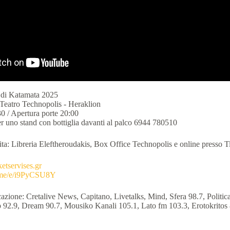
o di Katamata 2025
 Teatro Technopolis - Heraklion
30 / Apertura porte 20:00
er uno stand con bottiglia davanti al palco 6944 780510
dita: Libreria Eleftheroudakis, Box Office Technopolis e online presso T
ketservises.gr
b.me/e/i9PyCSU8Y
zione: Cretalive News, Capitano, Livetalks, Mind, Sfera 98.7, Politic
 92.9, Dream 90.7, Mousiko Kanali 105.1, Lato fm 103.3, Erotokritos