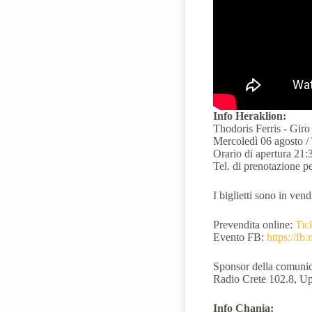
Info Heraklion:
Thodoris Ferris - Gir
Mercoledì 06 agosto /
Orario di apertura 21:
Tel. di prenotazione p
I biglietti sono in ven
Prevendita online:
Tic
Evento FB:
https://f
Sponsor della comunica
Radio Crete 102.8, Up
Info Chania: