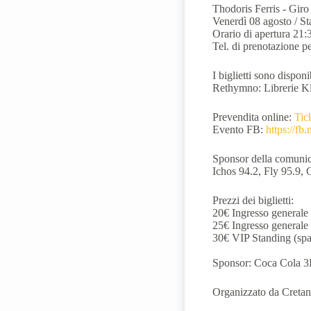
Thodoris Ferris - Gir
Venerdì 08 agosto / St
Orario di apertura 21:
Tel. di prenotazione p
I biglietti sono dispo
Rethymno: Librerie Kl
Prevendita online:
Tic
Evento FB:
https://f
Sponsor della comunic
Ichos 94.2, Fly 95.9,
Prezzi dei biglietti:
20€ Ingresso generale 
25€ Ingresso generale 
30€ VIP Standing (spaz
Sponsor: Coca Cola 3E
Organizzato da Cretan