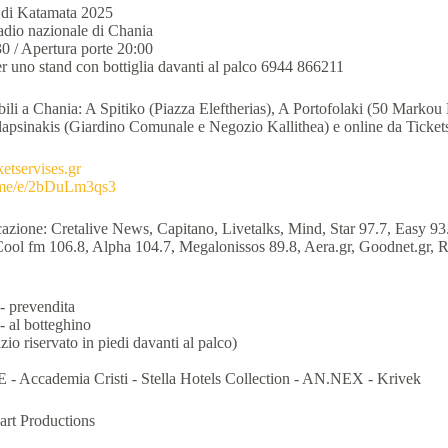
o di Katamata 2025
adio nazionale di Chania
30 / Apertura porte 20:00
er uno stand con bottiglia davanti al palco 6944 866211
nibili a Chania: A Spitiko (Piazza Eleftherias), A Portofolaki (50 Markou
apsinakis (Giardino Comunale e Negozio Kallithea) e online da Tickets
ketservises.gr
b.me/e/2bDuLm3qs3
azione: Cretalive News, Capitano, Livetalks, Mind, Star 97.7, Easy 93
 Cool fm 106.8, Alpha 104.7, Megalonissos 89.8, Aera.gr, Goodnet.gr, 
- prevendita
- al botteghino
io riservato in piedi davanti al palco)
 - Accademia Cristi - Stella Hotels Collection - AN.NEX - Krivek
art Productions