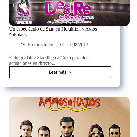
Un espectáculo de Stan en Heraklion y Agios
Nikolaos
En directo en
25/08/2013
El inigualable Stan llega a Creta para dos
actuaciones en directo....
Leer más
Un
espectáculo
de
Stan
en
Heraklion
y
Agios
Nikolaos