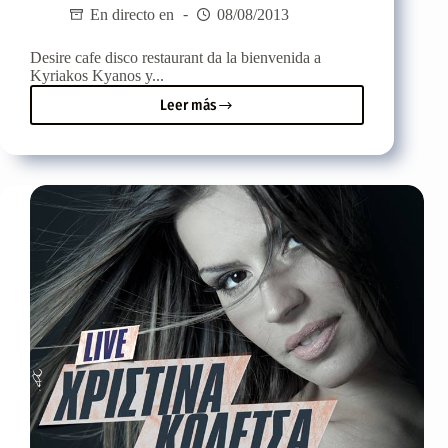
En directo en
08/08/2013
Desire cafe disco restaurant da la bienvenida a
Kyriakos Kyanos y...
Leer más
Sakis
Arseniou
y
Kyriakos
Kyanos
en
directo