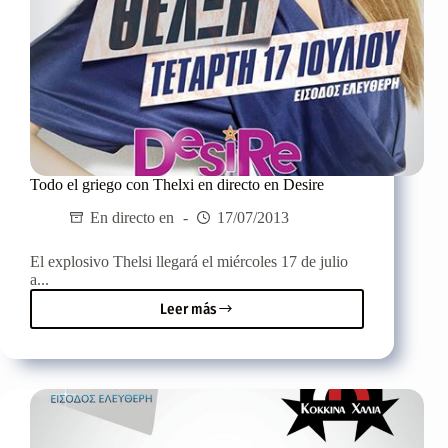
Todo el griego con Thelxi en directo en Desire
En directo en
17/07/2013
El explosivo Thelsi llegará el miércoles 17 de julio
a...
Leer más
Todo
el
griego
con
Thelxi
en
directo
en