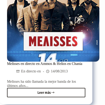
Melisses en directo en Ammos & Helios en Chania
En directo en
14/08/2013
Melisses ha sido llamada la mejor banda de los
últimos años...
Leer más
Melisses
en
directo