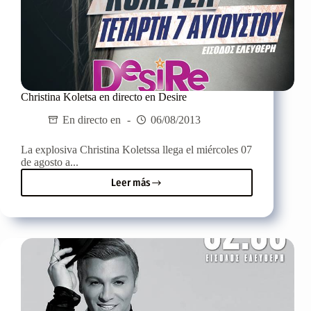
Christina Koletsa en directo en Desire
En directo en
06/08/2013
La explosiva Christina Koletssa llega el miércoles 07
de agosto a...
Leer más
Christina
Koletsa
en
directo
en
Desire