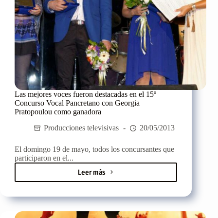
Las mejores voces fueron destacadas en el 15º
Concurso Vocal Pancretano con Georgia
Pratopoulou como ganadora
Producciones televisivas
20/05/2013
El domingo 19 de mayo, todos los concursantes que
participaron en el...
Leer más
Las
mejores
voces
fueron
destacadas