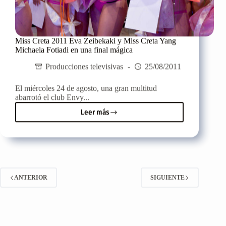
Miss Creta 2011 Eva Zeibekaki y Miss Creta Yang
Michaela Fotiadi en una final mágica
Producciones televisivas
25/08/2011
El miércoles 24 de agosto, una gran multitud
abarrotó el club Envy...
Leer más
Miss
Creta
2011
Eva
Zeibekaki
y
Miss
ANTERIOR
SIGUIENTE
Creta
Yang
Michaela
Fotiadi
en
una