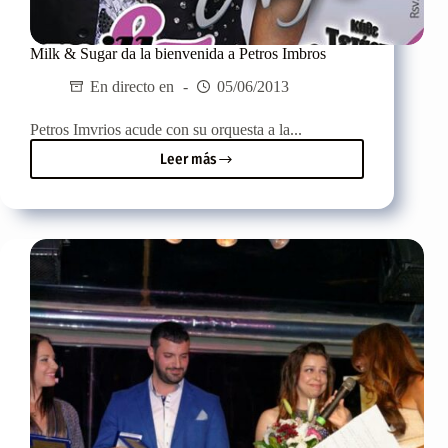
Milk & Sugar da la bienvenida a Petros Imbros
En directo en
05/06/2013
Petros Imvrios acude con su orquesta a la...
Leer más
Milk
&
Sugar
da
la
bienvenida
a
Petros
Imbros