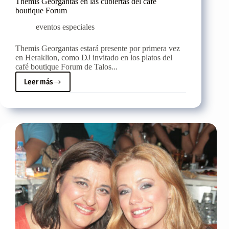
Themis Georgantas en las cubiertas del café
boutique Forum
eventos especiales
Themis Georgantas estará presente por primera vez
en Heraklion, como DJ invitado en los platos del
café boutique Forum de Talos...
Leer más
Themis
Georgantas
en
las
cubiertas
del
café
boutique
Forum