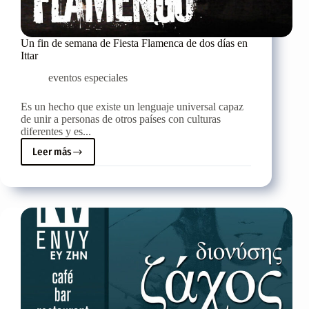
Un fin de semana de Fiesta Flamenca de dos días en
Ittar
eventos especiales
Es un hecho que existe un lenguaje universal capaz
de unir a personas de otros países con culturas
diferentes y es...
Leer más
Un
fin
de
semana
de
Fiesta
Flamenca
de
dos
días
en
Ittar