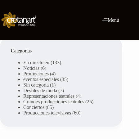
Ir
al
contenido
Menú
Categorías
En directo en
(133)
Noticias
(6)
Promociones
(4)
eventos especiales
(35)
Sin categoría
(1)
Desfiles de moda
(7)
Representaciones teatrales
(4)
Grandes producciones teatrales
(25)
Conciertos
(85)
Producciones televisivas
(60)