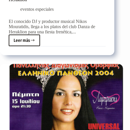
eventos especiales
El conocido DJ y productor musical Nikos
Mouratidis, llega a los platos del club Danza de
Heraklion para una fiesta frenética,...
Leer más
Nikos
Mouratidis
en
los
platos
del
club
Danza
de
Heraklion