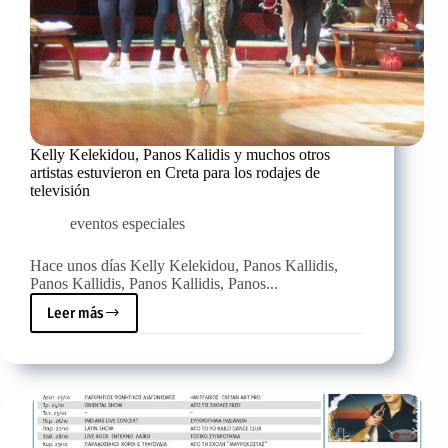
Kelly Kelekidou, Panos Kalidis y muchos otros
artistas estuvieron en Creta para los rodajes de
televisión
eventos especiales
Hace unos días Kelly Kelekidou, Panos Kallidis,
Panos Kallidis, Panos Kallidis, Panos...
Leer más
Kelly
Kelekidou,
Panos
Kalidis
y
muchos
otros
artistas