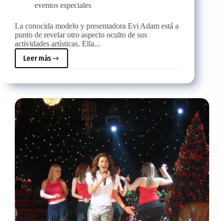
eventos especiales
La conocida modelo y presentadora Evi Adam está a
punto de revelar otro aspecto oculto de sus
actividades artísticas. Ella...
Leer más
Evi
Adam
en
las
cubiertas
de
La
Conga
en
Rethymno