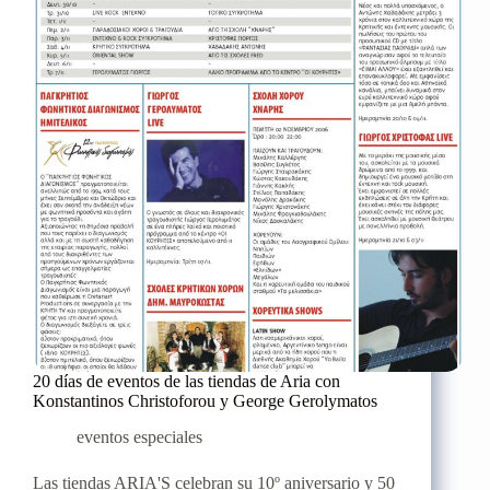
estuvieron
en
Creta
para
los
rodajes
de
televisión
20 días de eventos de las tiendas de Aria con
Konstantinos Christoforou y George Gerolymatos
eventos especiales
Las tiendas ARIA'S celebran su 10º aniversario y 50