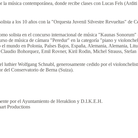
r la música contemporánea, donde recibe clases con Lucas Fels (Arditi
lista a los 10 años con la "Orquesta Juvenil Silvestre Revueltas" de 
omo solista en el concurso internacional de música "Kaunas Sonorum" 
curso de música de cámara "Peredur" en la categoría "piano y violonche
 el mundo en Polonia, Países Bajos, España, Alemania, Alemania, Lituan
Claudio Bohorquez, Emil Rovner, Kiril Rodin, Michel Strauss, Stefa
el luthier Wolfgang Schnabl, generosamente cedido por el violoncheli
r del Conservatorio de Berna (Suiza).
ente por el Ayuntamiento de Heraklion y D.I.K.E.H.
art Productions