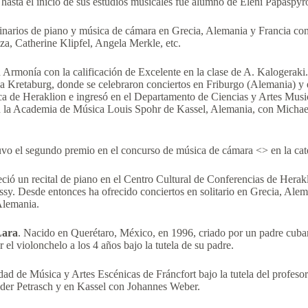
hasta el inicio de sus estudios musicales fue alumno de Eleni Papaspyr
inarios de piano y música de cámara en Grecia, Alemania y Francia con 
a, Catherine Klipfel, Angela Merkle, etc.
 Armonía con la calificación de Excelente en la clase de A. Kalogeraki
a Kretaburg, donde se celebraron conciertos en Friburgo (Alemania) y 
ca de Heraklion e ingresó en el Departamento de Ciencias y Artes Musi
 la Academia de Música Louis Spohr de Kassel, Alemania, con Michael
vo el segundo premio en el concurso de música de cámara <> en la cat
ció un recital de piano en el Centro Cultural de Conferencias de Herak
y. Desde entonces ha ofrecido conciertos en solitario en Grecia, Alem
Alemania.
Lara
. Nacido en Querétaro, México, en 1996, criado por un padre cub
 el violonchelo a los 4 años bajo la tutela de su padre.
dad de Música y Artes Escénicas de Fráncfort bajo la tutela del profesor
der Petrasch y en Kassel con Johannes Weber.