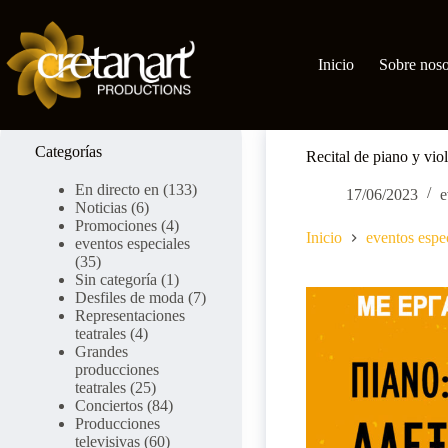
Ir
al
contenido
Inicio
Sobre noso
Categorías
Recital de piano y vi
En directo en
(133)
17/06/2023
e
Noticias
(6)
Promociones
(4)
Inicio
eventos espe
eventos especiales
(35)
Sin categoría
(1)
Desfiles de moda
(7)
Representaciones
teatrales
(4)
Grandes
producciones
teatrales
(25)
Conciertos
(84)
Producciones
televisivas
(60)