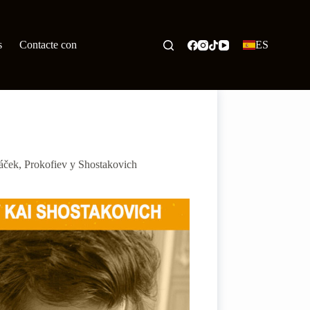
s
Contacte con
ES
náček, Prokofiev y Shostakovich