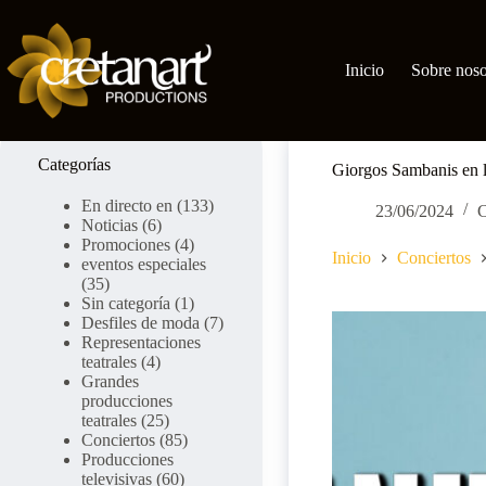
Ir
al
contenido
Inicio
Sobre noso
Categorías
Giorgos Sambanis en l
En directo en
(133)
23/06/2024
C
Noticias
(6)
Promociones
(4)
Inicio
Conciertos
eventos especiales
(35)
Sin categoría
(1)
Desfiles de moda
(7)
Representaciones
teatrales
(4)
Grandes
producciones
teatrales
(25)
Conciertos
(85)
Producciones
televisivas
(60)