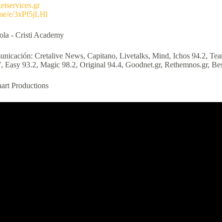
etservices.gr
.me/e/3xPf5jLHl
cola - Cristi Academy
unicación: Cretalive News, Capitano, Livetalks, Mind, Ichos 94.2, Te
7, Easy 93.2, Magic 98.2, Original 94.4, Goodnet.gr, Rethemnos.gr, Be
art Productions