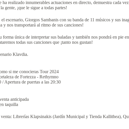
ha realizado innumerables actuaciones en directo, demuestra cada vez q
la gente, ¡que le sigue a todas partes!
, el escenario, Giorgos Sambanis con su banda de 11 músicos y sus inag
a y nos transportará al ritmo de sus canciones!
forma única de interpretar sus baladas y también nos pondrá en pie en 
ntaremos todas sus canciones que ¡tanto nos gustan!
enario Klavdia.
omo si me conocieras Tour 2024
Fortaleza de Fortezza - Rethymno
 / Apertura de puertas a las 20:30
venta anticipada
en taquilla
a venta: Librerías Klapsinakis (Jardín Municipal y Tienda Kallithea), Q