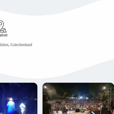
ndort
aklion, Griechenland