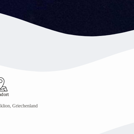
ndort
aklion, Griechenland