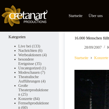
Zum
Inhalt
springen
Startseite
Über uns
Kategorien
16.000 Menschen füllte
Live bei
(133)
28/09/2007
K
Nachrichten
(6)
Werbeaktionen
(4)
Startseite
Konzerte
besondere
Ereignisse
(35)
Uncategorized
(1)
Modeschauen
(7)
Theatralische
Aufführungen
(4)
Große
Theaterproduktione
n
(25)
Konzerte
(84)
Fernsehproduktione
n
(60)