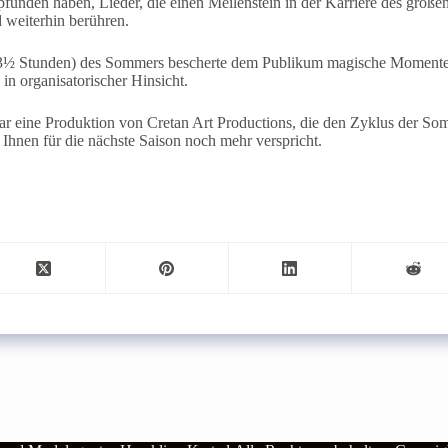
unden haben, Lieder, die einen Meilenstein in der Karriere des großen 
d weiterhin berühren.
(3½ Stunden) des Sommers bescherte dem Publikum magische Momente 
 in organisatorischer Hinsicht.
r eine Produktion von Cretan Art Productions, die den Zyklus der So
Ihnen für die nächste Saison noch mehr verspricht.