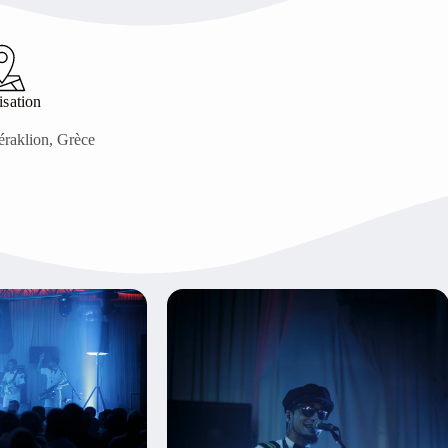
isation
Héraklion, Grèce