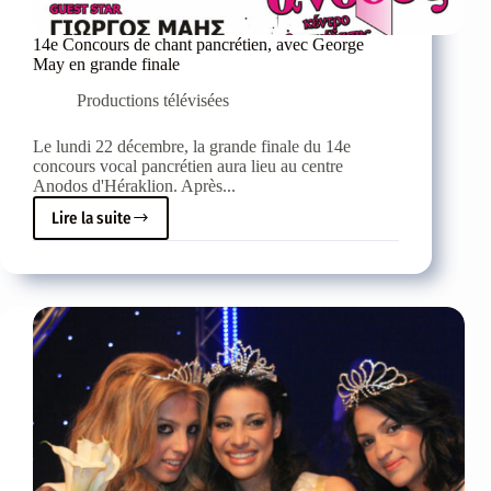
14e Concours de chant pancrétien, avec George
May en grande finale
Productions télévisées
Le lundi 22 décembre, la grande finale du 14e
concours vocal pancrétien aura lieu au centre
Anodos d'Héraklion. Après...
Lire la suite
14e
Concours
de
chant
pancrétien,
avec
George
May
en
grande
finale