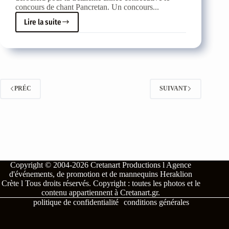
concours de chant Pancretan. Un concours...
Lire la suite
Ce
soir,
le
13e
concours
vocal
pancrétien
PRÉC
SUIVANT
Copyright © 2004-2026
Cretanart Productions l Agence
d'événements, de promotion et de mannequins Heraklion
Crète l
Tous droits réservés.
Copyright : toutes les photos et le
contenu appartiennent à
Cretanart.gr
.
politique de confidentialité
conditions générales