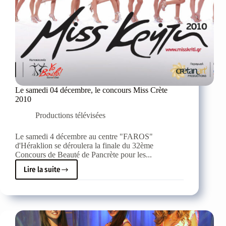
Le samedi 04 décembre, le concours Miss Crète
2010
Productions télévisées
Le samedi 4 décembre au centre "FAROS"
d'Héraklion se déroulera la finale du 32ème
Concours de Beauté de Pancrète pour les...
Lire la suite
Le
samedi
04
décembre,
le
concours