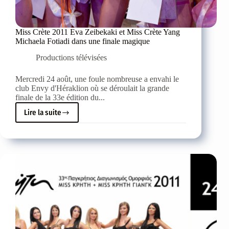
Miss Crète 2011 Eva Zeibekaki et Miss Crète Yang
Michaela Fotiadi dans une finale magique
Productions télévisées
Mercredi 24 août, une foule nombreuse a envahi le
club Envy d'Héraklion où se déroulait la grande
finale de la 33e édition du...
Lire la suite
Miss
Crète
2011
Eva
Zeibekaki
et
Miss
Crète
Yang
Michaela
Fotiadi
dans
une