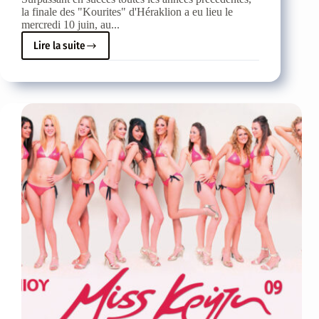
la finale des "Kourites" d'Héraklion a eu lieu le
mercredi 10 juin, au...
Lire la suite
Miss
Crète
2009
Maria
Tsagaraki
de
Heraklion