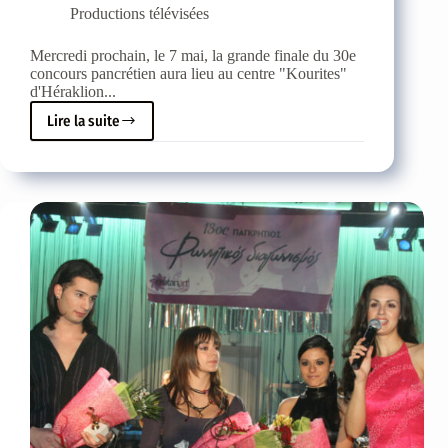
Productions télévisées
Mercredi prochain, le 7 mai, la grande finale du 30e
concours pancrétien aura lieu au centre "Kourites"
d'Héraklion...
Lire la suite
Le
mercredi
7
mai,
la
grande
finale
du
30e
concours
de
beauté
pancrétien
a
eu
lieu.