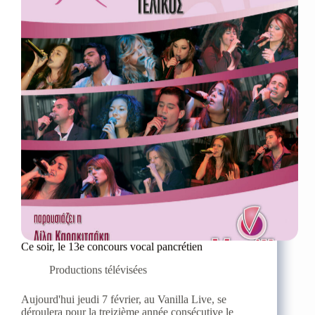
avec
un
grand
succès.
Ce soir, le 13e concours vocal pancrétien
Productions télévisées
Aujourd'hui jeudi 7 février, au Vanilla Live, se
déroulera pour la treizième année consécutive le