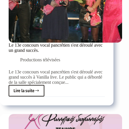
Le 13e concours vocal pancrétien s'est déroulé avec
un grand succès.
Productions télévisées
Le 13e concours vocal pancrétien s'est déroulé avec
grand succès à Vanilla live. Le public qui a débordé
de la salle spécialement conçue...
Lire la suite
Le
13e
concours
vocal
pancrétien
s'est
déroulé