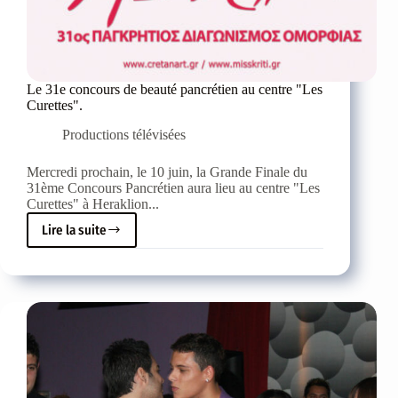
Le 31e concours de beauté pancrétien au centre "Les
Curettes".
Productions télévisées
Mercredi prochain, le 10 juin, la Grande Finale du
31ème Concours Pancrétien aura lieu au centre "Les
Curettes" à Heraklion...
Lire la suite
Le
31e
concours
de
beauté
pancrétien
au
centre
"Les
Curettes".