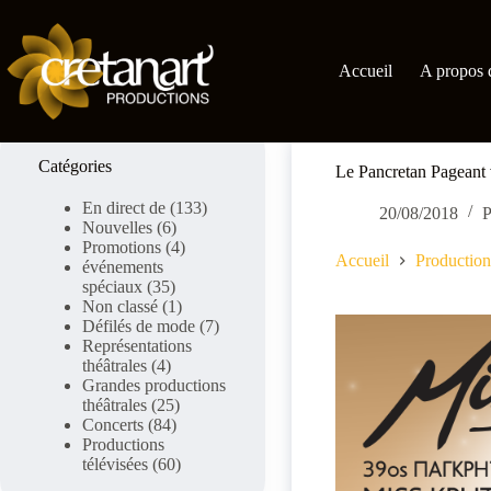
Skip
to
content
Accueil
A propos 
Catégories
Le Pancretan Pageant 
En direct de
(133)
20/08/2018
P
Nouvelles
(6)
Promotions
(4)
Accueil
Production
événements
spéciaux
(35)
Non classé
(1)
Défilés de mode
(7)
Représentations
théâtrales
(4)
Grandes productions
théâtrales
(25)
Concerts
(84)
Productions
télévisées
(60)