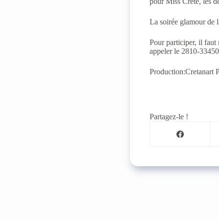
pour Miss Crète, les d
La soirée glamour de l
Pour participer, il fau
appeler le 2810-33450
Production:Cretanart
Partagez-le !