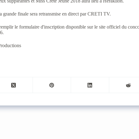
eux suppléantes et Miss Crète Jeune 2018 aura lieu à Héraklion.
a grande finale sera retransmise en direct par CRETI TV.
t remplir le formulaire d'inscription disponible sur le site officiel du c
6.
 Productions