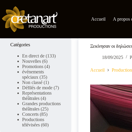
Skip
to
content
Accueil
A propos 
Catégories
Ξεκίνησαν οι δηλώσει
En direct de
(133)
18/09/2025
P
Nouvelles
(6)
Promotions
(4)
Accueil
Production
événements
spéciaux
(35)
Non classé
(1)
Défilés de mode
(7)
Représentations
théâtrales
(4)
Grandes productions
théâtrales
(25)
Concerts
(85)
Productions
télévisées
(60)