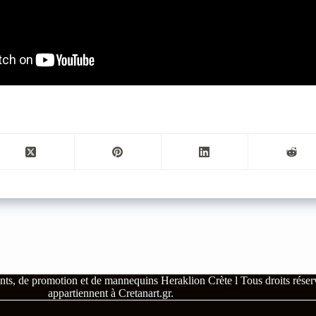
nts, de promotion et de mannequins Heraklion Crète l
Tous droits rése
appartiennent à
Cretanart.gr
.