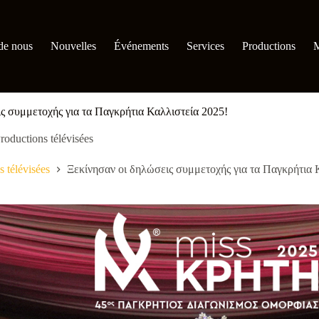
de nous
Nouvelles
Événements
Services
Productions
M
ς συμμετοχής για τα Παγκρήτια Καλλιστεία 2025!
roductions télévisées
s télévisées
Ξεκίνησαν οι δηλώσεις συμμετοχής για τα Παγκρήτια 