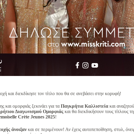
ή και διεκδίκησε τον τίτλο που θα σε ανεβάσει στην κορυφή!
ης και ομορφιάς ξεκινάει για τα
Παγκρήτια Καλλιστεία
και αναζητο
κρήτιου Διαγωνισμού Ομορφιάς
και θα διεκδικήσουν τους τίτλους τ
moiselle
Crète
Jeunes
2025
!
οχής άνοιξαν
και σε περιμένουν! Αν έχεις αυτοπεποίθηση, στυλ, όνει