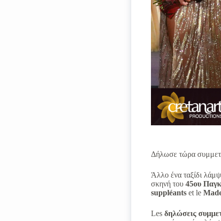
Δήλωσε τώρα συμμετοχ
Άλλο ένα ταξίδι λάμψ
σκηνή του
45ου Παγ
suppléants
et le
Made
Les
δηλώσεις συμμετ