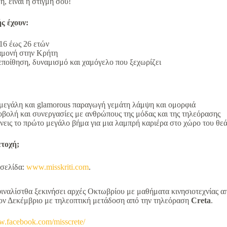
, είναι η στιγμή σου!
ς έχουν:
16 έως 26 ετών
αμονή στην Κρήτη
ποίθηση, δυναμισμό και χαμόγελο που ξεχωρίζει
 μεγάλη και glamorous παραγωγή γεμάτη λάμψη και ομορφιά
βολή και συνεργασίες με ανθρώπους της μόδας και της τηλεόρασης
άνεις το πρώτο μεγάλο βήμα για μια λαμπρή καριέρα στο χώρο του θε
τοχή;
οσελίδα:
www.misskriti.com
.
ιναλίστθα ξεκινήσει αρχές Οκτωβρίου με μαθήματα κινησιοτεχνίας α
τον Δεκέμβριο με τηλεοπτική μετάδοση από την τηλεόραση
Creta
.
w.facebook.com/misscrete/