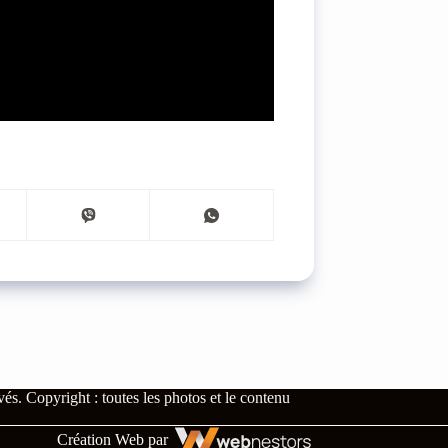
rvés.
Copyright : toutes les photos et le contenu
Création Web par