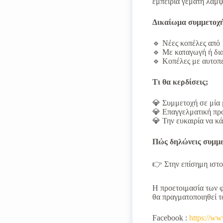
εμπειρία γεμάτη λάμψη
Δικαίωμα συμμετοχή
🔹 Νέες κοπέλες από 
🔹 Με καταγωγή ή δι
🔹 Κοπέλες με αυτοπε
Τι θα κερδίσεις;
💎 Συμμετοχή σε μία
💎 Επαγγελματική προ
💎 Την ευκαιρία να κ
Πώς δηλώνεις συμμε
👉 Στην επίσημη ιστ
Η προετοιμασία των φ
θα πραγματοποιηθεί 
Facebook :
https://ww